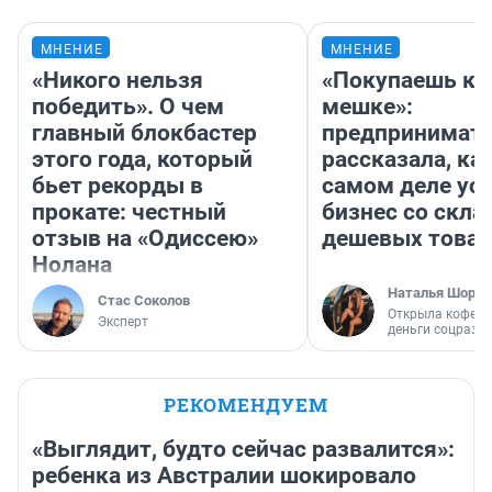
МНЕНИЕ
МНЕНИЕ
«Никого нельзя
«Покупаешь ко
победить». О чем
мешке»:
главный блокбастер
предпринимат
этого года, который
рассказала, как
бьет рекорды в
самом деле ус
прокате: честный
бизнес со скл
отзыв на «Одиссею»
дешевых това
Нолана
Наталья Шорох
Стас Соколов
Открыла кофейн
Эксперт
деньги соцразв
РЕКОМЕНДУЕМ
«Выглядит, будто сейчас развалится»:
ребенка из Австралии шокировало