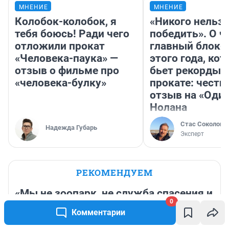
МНЕНИЕ
МНЕНИЕ
Колобок-колобок, я
«Никого нельз
тебя боюсь! Ради чего
победить». О ч
отложили прокат
главный блокб
«Человека-паука» —
этого года, ко
отзыв о фильме про
бьет рекорды 
«человека-булку»
прокате: честн
отзыв на «Оди
Нолана
Стас Соколов
Надежда Губарь
Эксперт
РЕКОМЕНДУЕМ
«Мы не зоопарк, не служба спасения и
0
не стол заказов»: в Волгограде
Комментарии
волонтеров обвинили в отказе помочь