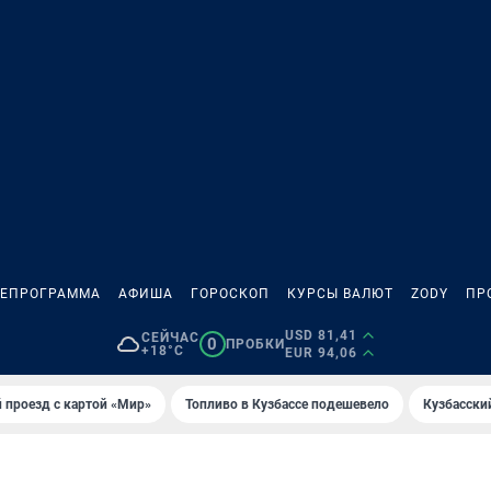
ЛЕПРОГРАММА
АФИША
ГОРОСКОП
КУРСЫ ВАЛЮТ
ZODY
ПР
USD 81,41
СЕЙЧАС
0
ПРОБКИ
+18°C
EUR 94,06
 проезд с картой «Мир»
Топливо в Кузбассе подешевело
Кузбасски