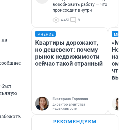
возобновить работу — что
происходит внутри
4 451
8
МНЕНИЕ
МНЕНИ
 на
Квартиры дорожают,
«Мы в
но дешевеют: почему
Нолан
рынок недвижимости
настр
 сообщает
сейчас такой странный
смотр
чтобы
выгля
у был
 пьяную
Екатерина Торопова
директор агентства
недвижимости
избежать
РЕКОМЕНДУЕМ