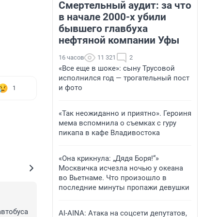
Смертельный аудит: за что
в начале 2000-х убили
бывшего главбуха
нефтяной компании Уфы
16 часов
11 321
2
«Все еще в шоке»: сыну Трусовой
исполнился год — трогательный пост
и фото
1
«Так неожиданно и приятно». Героиня
мема вспомнила о съемках с гуру
пикапа в кафе Владивостока
«Она крикнула: „Дядя Боря!“»
Москвичка исчезла ночью у океана
во Вьетнаме. Что произошло в
последние минуты пропажи девушки
втобуса 
AI-AINA: Атака на соцсети депутатов,