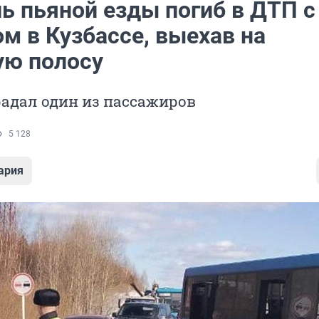
ь пьяной езды погиб в ДТП с
м в Кузбассе, выехав на
ую полосу
адал один из пассажиров
5 128
ария