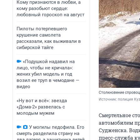
Кому признаются в любви, а
кому разобьют сердце:
любовный гороскоп на август
Пилоты потерпевшего
крушение самолета
рассказали, как выживали в
сибирской тайге
«Подушкой надавил на
лицо, чтобы не кричала»:
жених убил модель и год
возил ее труп в чемодане —
видео
Столкновение спрово
Источник: 
полиция Куз
«Ну вот и всё»: звезда
«Дома-2» развелась с
молодым мужем
Смертельное ст
автомобилем про
У могилы педофила. Его
Судженска. Вод
смерть разделила страну на
пресс-служба к
два лагеря, а защитника детей