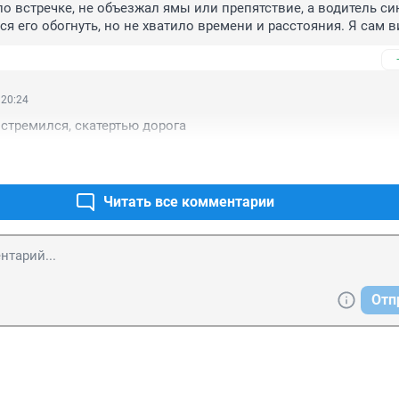
по встречке, не объезжал ямы или препятствие, а водитель син
я его обогнуть, но не хватило времени и расстояния. Я сам в
тора автобуса, водитель которого явно был чем-то отвлечен. 
.
 20:24
 стремился, скатертью дорога
Читать все комментарии
Отп