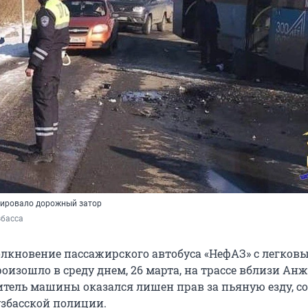
цировало дорожный затор
басса 
олкновение пассажирского автобуса «НефАЗ» с легков
изошло в среду днем, 26 марта, на трассе вблизи Анж
итель машины оказался лишен прав за пьяную езду, с
узбасской полиции.