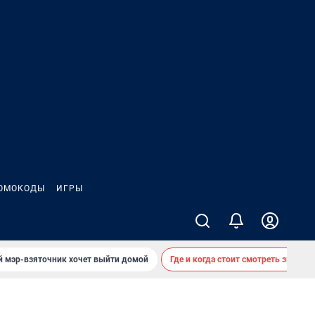
ОМОКОДЫ
ИГРЫ
й мэр-взяточник хочет выйти домой
Где и когда стоит смотреть звездоп