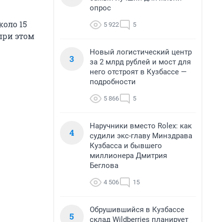
опрос
оло 15
5 922
5
при этом
Новый логистический центр
3
за 2 млрд рублей и мост для
него отстроят в Кузбассе —
подробности
5 866
5
Наручники вместо Rolex: как
4
судили экс-главу Минздрава
Кузбасса и бывшего
миллионера Дмитрия
Беглова
4 506
15
Обрушившийся в Кузбассе
5
склад Wildberries планирует