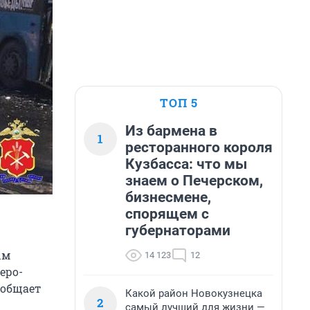
ТОП 5
Из бармена в
1
ресторанного короля
Кузбасса: что мы
знаем о Печерском,
бизнесмене,
спорящем с
губернаторами
ым
14 123
12
еро-
ообщает
Какой район Новокузнецка
2
самый лучший для жизни —