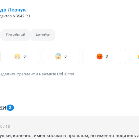
др Левчук
дактор NGS42.RU
Погибший
Автобус
0
0
3
ыделите фрагмент и нажмите Ctrl+Enter
ИИ
2
 05:13
ушки, конечно, имел косяки в прошлом, но именно водитель а