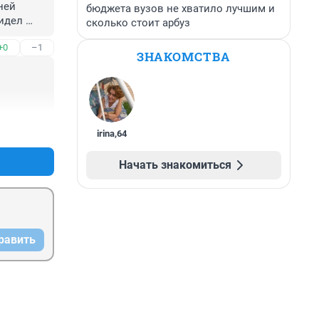
ей 
бюджета вузов не хватило лучшим и
идел 
сколько стоит арбуз
Вся 
+0
–1
ЗНАКОМСТВА
+0
–0
irina
,
64
Начать знакомиться
равить