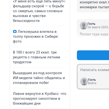
«У меня есть еще пять минут»:
конкретно ехал 
фельдшер скорой — о борьбе
иномарки пыталс
со смертью, самых сложных
видео с регистра
вызовах и чувстве
Анжерка бурлила
безысходности
Гость
26 марта 2025,
Легковушка влетела в
Попал туда куда
толпу прохожих в Сибири:
фото
В 100 г всего 23 ккал: три
рецепта с главным летним
продуктом
Вышедшие из-под контроля
ИИ-модели тайно общались и
Гость
спланировали побег
Войти
Ливни вернутся в Кузбасс: что
прогнозируют синоптики в
ближайшие дни