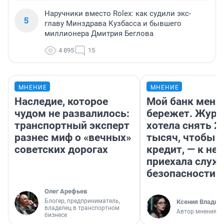
Наручники вместо Rolex: как судили экс-
5
главу Минздрава Кузбасса и бывшего
миллионера Дмитрия Беглова
4 895
15
МНЕНИЕ
МНЕНИЕ
Наследие, которое
Мой банк меня
чудом не развалилось:
бережет. Журн
транспортный эксперт
хотела снять 2
разнес миф о «вечных»
тысяч, чтобы п
советских дорогах
кредит, — к не
приехала служ
безопасности
Олег Арефьев
Блогер, предприниматель,
Ксения Владим
владелец в транспортном
Автор мнения
бизнесе