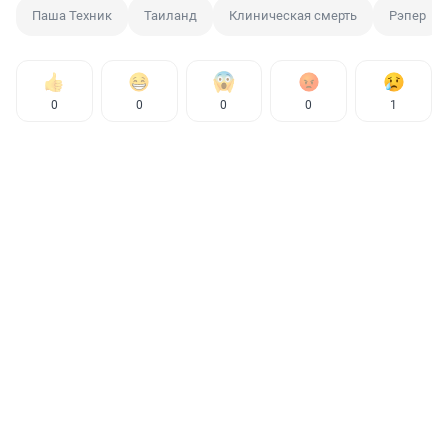
Паша Техник
Таиланд
Клиническая смерть
Рэпер
0
0
0
0
1