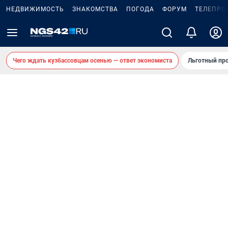
НЕДВИЖИМОСТЬ
ЗНАКОМСТВА
ПОГОДА
ФОРУМ
ТЕЛЕПРО
Чего ждать кузбассовцам осенью — ответ экономиста
Льготный про