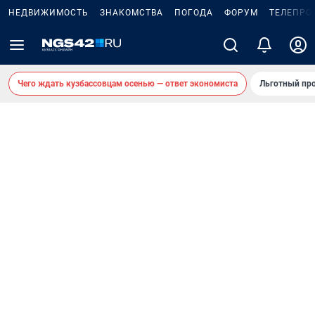
НЕДВИЖИМОСТЬ
ЗНАКОМСТВА
ПОГОДА
ФОРУМ
ТЕЛЕПРО
Чего ждать кузбассовцам осенью — ответ экономиста
Льготный про