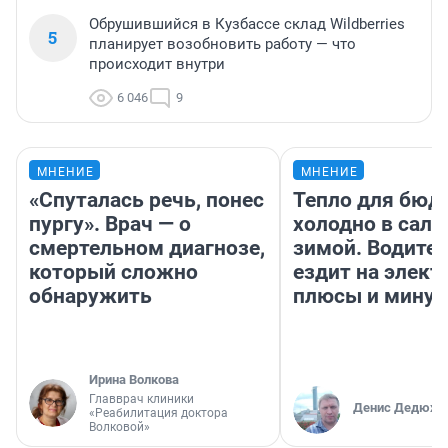
Обрушившийся в Кузбассе склад Wildberries
5
планирует возобновить работу — что
происходит внутри
6 046
9
МНЕНИЕ
МНЕНИЕ
«Спуталась речь, понес
Тепло для бюд
пургу». Врач — о
холодно в сало
смертельном диагнозе,
зимой. Водител
который сложно
ездит на элект
обнаружить
плюсы и мину
Ирина Волкова
Главврач клиники
Денис Дедюхи
«Реабилитация доктора
Волковой»