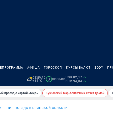
ЛЕПРОГРАММА
АФИША
ГОРОСКОП
КУРСЫ ВАЛЮТ
ZODY
ПР
USD 82,17
СЕЙЧАС
3
ПРОБКИ
+18°C
EUR 94,84
ый проезд с картой «Мир»
Кузбасский мэр-взяточник хочет домой
УШЕНИЕ ПОЕЗДА В БРЯНСКОЙ ОБЛАСТИ