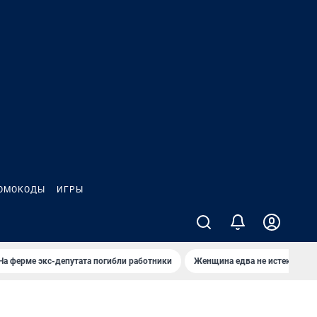
ОМОКОДЫ
ИГРЫ
На ферме экс-депутата погибли работники
Женщина едва не истекла кро