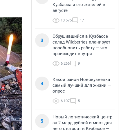
Кузбасса и его жителей в
августе
13 575
17
Обрушившийся в Кузбассе
3
склад Wildberries планирует
возобновить работу — что
происходит внутри
6 266
9
Какой район Новокузнецка
4
самый лучший для жизни —
опрос
6 107
5
Новый логистический центр
5
за 2 млрд рублей и мост для
него отстроят в Кузбассе —