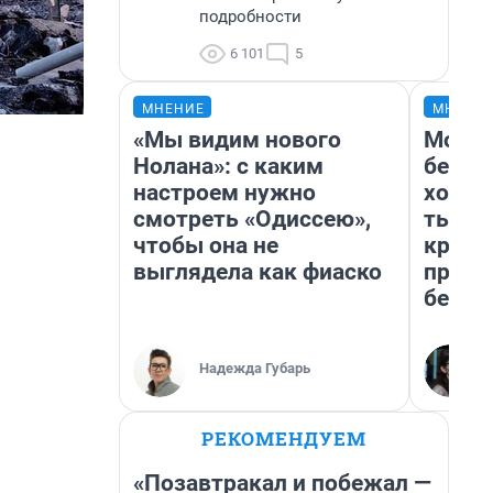
подробности
6 101
5
МНЕНИЕ
МНЕНИ
«Мы видим нового
Мой б
Нолана»: с каким
береж
настроем нужно
хотел
смотреть «Одиссею»,
тысяч
чтобы она не
креди
выглядела как фиаско
приех
безоп
Надежда Губарь
РЕКОМЕНДУЕМ
«Позавтракал и побежал —