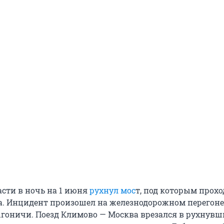
асти в ночь на 1 июня
рухнул мос
т, под которым прох
а. Инцидент произошел на железнодорожном перегоне
оничи. Поезд Климово — Москва врезался в рухнувш