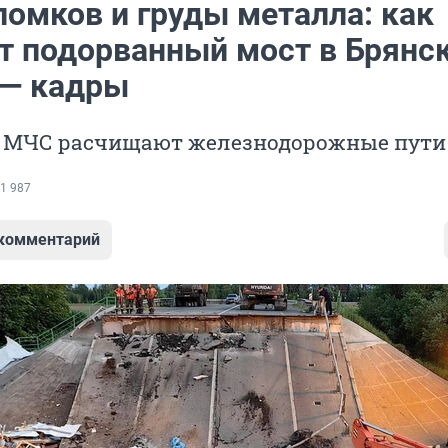
ломков и груды металла: как
т подорванный мост в Брянс
 — кадры
 МЧС расчищают железнодорожные пути
1 987
 комментарий