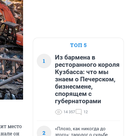
ТОП 5
Из бармена в
1
ресторанного короля
Кузбасса: что мы
знаем о Печерском,
бизнесмене,
спорящем с
губернаторами
14 357
12
дит место
«Плохо, как никогда до
2
анале он
этого»: таролог о судьбе