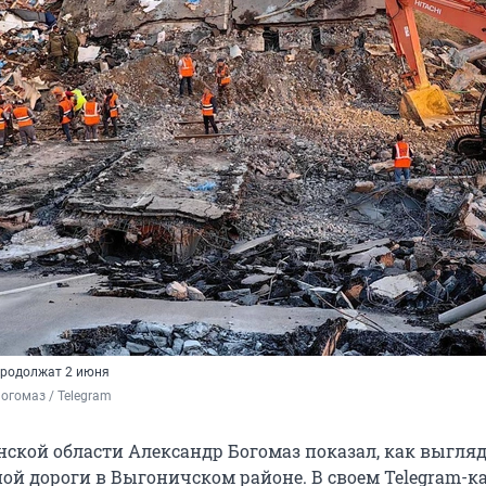
продолжат 2 июня
огомаз / Telegram
нской области Александр Богомаз показал, как выгля
ой дороги в Выгоничском районе. В своем Telegram-к