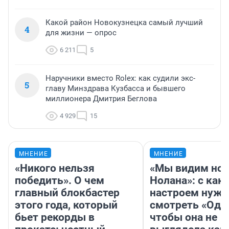
Какой район Новокузнецка самый лучший
4
для жизни — опрос
6 211
5
Наручники вместо Rolex: как судили экс-
5
главу Минздрава Кузбасса и бывшего
миллионера Дмитрия Беглова
4 929
15
МНЕНИЕ
МНЕНИЕ
«Никого нельзя
«Мы видим нов
победить». О чем
Нолана»: с как
главный блокбастер
настроем нужн
этого года, который
смотреть «Оди
бьет рекорды в
чтобы она не