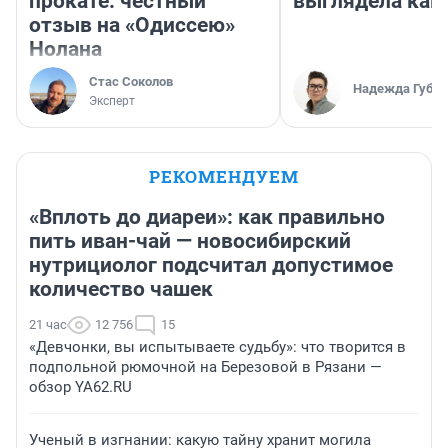
прокате: честный
выглядела как
отзыв на «Одиссею»
Нолана
Стас Соколов
Надежда Губар
Эксперт
РЕКОМЕНДУЕМ
«Вплоть до диареи»: как правильно
пить иван-чай — новосибирский
нутрициолог подсчитал допустимое
количество чашек
21 час
12 756
15
«Девчонки, вы испытываете судьбу»: что творится в
подпольной рюмочной на Березовой в Рязани —
обзор YA62.RU
Ученый в изгнании: какую тайну хранит могила