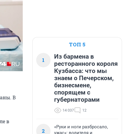
ТОП 5
Из бармена в
1
ресторанного короля
Кузбасса: что мы
знаем о Печерском,
бизнесмене,
спорящем с
аны. В
губернаторами
14 037
12
ле в
«Руки и ноги разбросало,
2
ужас»: водителя и