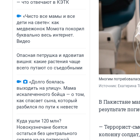
— что отвечают в КЭТК
«Чисто все мамы и все
дети на свете»: как
медвежонок Момота покорил
буквально весь интернет.
Видео
Опасная петрушка и ядовитая
вишня: какие растения чаще
всего путают со съедобными
Многим потребовалас
«Долго боялась
Источник: 
Екатерина Т
выходить на улицу». Мама
искалеченного бойца — о том,
как спасает сына, который
В Пакистане ма
разбился по пути к невесте
результате поги
Куда ушли 120 млн?
— Террорист-см
Новокузнечане боятся
остаться без центрального
колонну солдат,
сквера из-за питерской