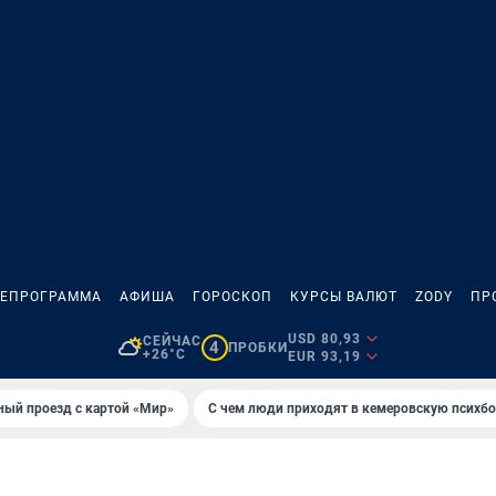
ЛЕПРОГРАММА
АФИША
ГОРОСКОП
КУРСЫ ВАЛЮТ
ZODY
ПР
USD 80,93
СЕЙЧАС
4
ПРОБКИ
+26°C
EUR 93,19
ный проезд с картой «Мир»
С чем люди приходят в кемеровскую психб