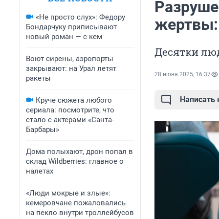
Разруше
«Не просто слух»: Федору
жертвы:
Бондарчуку приписывают
новый роман — с кем
Десятки лю
Воют сирены, аэропорты
закрывают: на Урал летят
28 июня 2025, 16:37
ракеты
Написать
Круче сюжета любого
сериала: посмотрите, что
стало с актерами «Санта-
Барбары»
Дома полыхают, дрон попал в
склад Wildberries: главное о
налетах
«Люди мокрые и злые»:
кемеровчане пожаловались
на пекло внутри троллейбусов