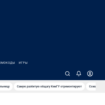
ОМОКОДЫ
ИГРЫ
ольницу
Самую разбитую общагу КемГУ отремонтируют
Сожительни