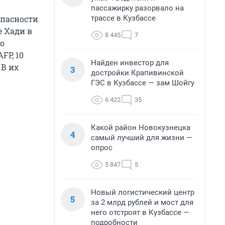
пассажирку разорвало на
трассе в Кузбассе
опасности
е Хади в
8 445
7
то
FP, 10
Найден инвестор для
 В их
3
достройки Крапивинской
ГЭС в Кузбассе — зам Шойгу
6 422
35
Какой район Новокузнецка
4
самый лучший для жизни —
опрос
5 847
5
Новый логистический центр
5
за 2 млрд рублей и мост для
него отстроят в Кузбассе —
подробности