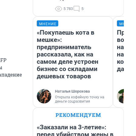
5 783
5
МНЕНИЕ
МНЕНИ
«Покупаешь кота в
Прода
мешке»:
возьм
предприниматель
нам г
рассказала, как на
налог
AFP
самом деле устроен
косне
ы
бизнес со складами
даже 
ападение
дешевых товаров
Наталья Шорохова
Открыла кофейную точку на
деньги соцразвития
РЕКОМЕНДУЕМ
«Заказали на 3-летие»:
перед убийством жены в