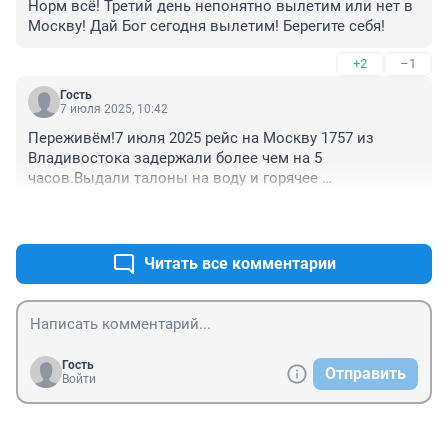
Норм всё! Третий день непонятно вылетим или нет в 
Москву! Дай Бог сегодня вылетим! Берегите себя!
+2
–1
Гость
7 июля 2025, 10:42
Переживём!7 июля 2025 рейс на Москву 1757 из 
Владивостока задержали более чем на 5 
часов.Выдали талоны на воду и горячее 
питание.Предупредили заранее и через смс и по 
+3
–2
телефону в аэропорту все спокойно.Удачи всем.
Читать все комментарии
Гость
Отправить
Войти