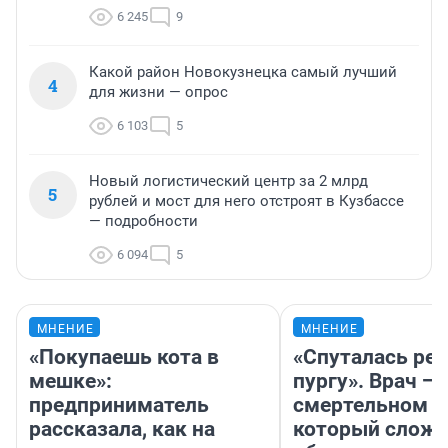
6 245
9
Какой район Новокузнецка самый лучший
4
для жизни — опрос
6 103
5
Новый логистический центр за 2 млрд
5
рублей и мост для него отстроят в Кузбассе
— подробности
6 094
5
МНЕНИЕ
МНЕНИЕ
«Покупаешь кота в
«Спуталась реч
мешке»:
пургу». Врач — 
предприниматель
смертельном д
рассказала, как на
который слож