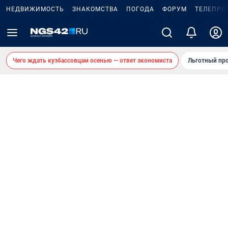
НЕДВИЖИМОСТЬ
ЗНАКОМСТВА
ПОГОДА
ФОРУМ
ТЕЛЕПРО
Чего ждать кузбассовцам осенью — ответ экономиста
Льготный про