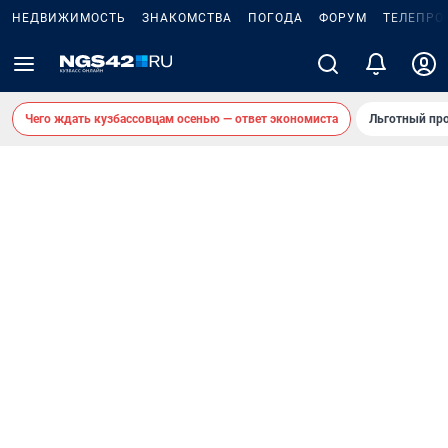
НЕДВИЖИМОСТЬ
ЗНАКОМСТВА
ПОГОДА
ФОРУМ
ТЕЛЕПРО
Чего ждать кузбассовцам осенью — ответ экономиста
Льготный про