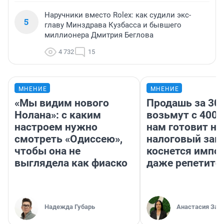
Наручники вместо Rolex: как судили экс-
5
главу Минздрава Кузбасса и бывшего
миллионера Дмитрия Беглова
4 732
15
МНЕНИЕ
МНЕНИЕ
«Мы видим нового
Продашь за 300
Нолана»: с каким
возьмут с 4000
настроем нужно
нам готовит н
смотреть «Одиссею»,
налоговый зако
чтобы она не
коснется импор
выглядела как фиаско
даже репетито
Надежда Губарь
Анастасия Зав