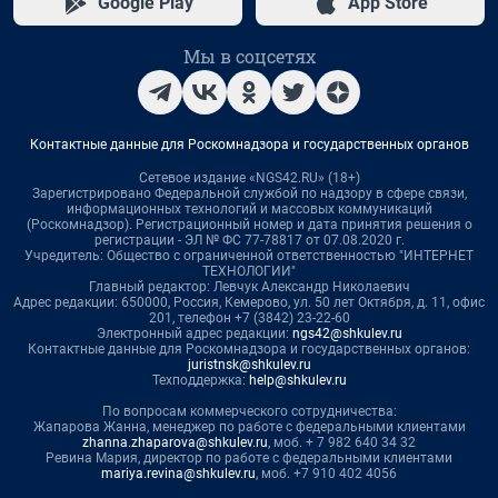
Google Play
App Store
Мы в соцсетях
Контактные данные для Роскомнадзора и государственных органов
Сетевое издание «NGS42.RU» (18+)
Зарегистрировано Федеральной службой по надзору в сфере связи,
информационных технологий и массовых коммуникаций
(Роскомнадзор). Регистрационный номер и дата принятия решения о
регистрации - ЭЛ № ФС 77-78817 от 07.08.2020 г.
Учредитель: Общество с ограниченной ответственностью "ИНТЕРНЕТ
ТЕХНОЛОГИИ"
Главный редактор: Левчук Александр Николаевич
Адрес редакции: 650000, Россия, Кемерово, ул. 50 лет Октября, д. 11, офис
201, телефон +7 (3842) 23-22-60
Электронный адрес редакции:
ngs42@shkulev.ru
Контактные данные для Роскомнадзора и государственных органов:
juristnsk@shkulev.ru
Техподдержка:
help@shkulev.ru
По вопросам коммерческого сотрудничества:
Жапарова Жанна, менеджер по работе с федеральными клиентами
zhanna.zhaparova@shkulev.ru
, моб. + 7 982 640 34 32
Ревина Мария, директор по работе с федеральными клиентами
mariya.revina@shkulev.ru
, моб. +7 910 402 4056