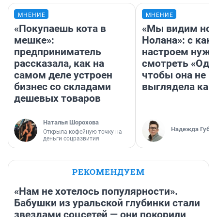
МНЕНИЕ
МНЕНИЕ
«Покупаешь кота в
«Мы видим нов
мешке»:
Нолана»: с как
предприниматель
настроем нужн
рассказала, как на
смотреть «Оди
самом деле устроен
чтобы она не
бизнес со складами
выглядела как
дешевых товаров
Наталья Шорохова
Надежда Губар
Открыла кофейную точку на
деньги соцразвития
РЕКОМЕНДУЕМ
«Нам не хотелось популярности».
Бабушки из уральской глубинки стали
звездами соцсетей — они покорили