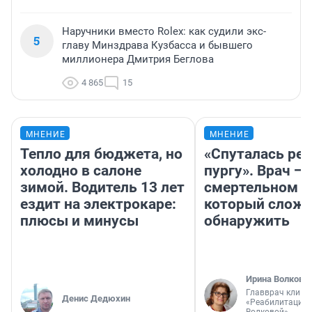
Наручники вместо Rolex: как судили экс-
5
главу Минздрава Кузбасса и бывшего
миллионера Дмитрия Беглова
4 865
15
МНЕНИЕ
МНЕНИЕ
Тепло для бюджета, но
«Спуталась реч
холодно в салоне
пургу». Врач — 
зимой. Водитель 13 лет
смертельном д
ездит на электрокаре:
который слож
плюсы и минусы
обнаружить
Ирина Волкова
Главврач клини
Денис Дедюхин
«Реабилитация 