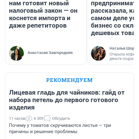
нам готовит новый
предпринимат
налоговый закон — он
рассказала, как
коснется импорта и
самом деле ус
даже репетиторов
бизнес со скл
дешевых това
Наталья Шорох
Анастасия Завгородняя
Открыла кофейн
деньги соцразв
РЕКОМЕНДУЕМ
Лицевая гладь для чайников: гайд от
набора петель до первого готового
изделия
11 часов
6 309
Обсудить
Почему у томатов скручиваются листья — три
причины и решение проблемы