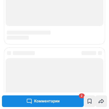
Наши вакансии
Техподдержка
Предвыборная агитация
Все города сети
Мобильное приложение
Google Play
App Store
Мы в соцсетях
2
Комментарии
Контактные данные для Роскомнадзора и государственных органов