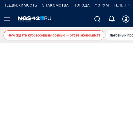
НЕДВИЖИМОСТЬ
ЗНАКОМСТВА
ПОГОДА
ФОРУМ
ТЕЛЕПРО
Чего ждать кузбассовцам осенью — ответ экономиста
Льготный про