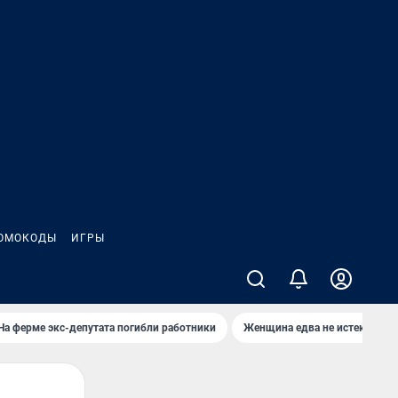
ОМОКОДЫ
ИГРЫ
На ферме экс-депутата погибли работники
Женщина едва не истекла кро