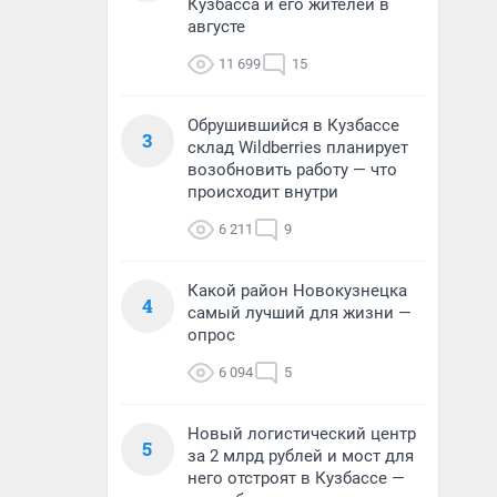
Кузбасса и его жителей в
августе
11 699
15
Обрушившийся в Кузбассе
3
склад Wildberries планирует
возобновить работу — что
происходит внутри
6 211
9
Какой район Новокузнецка
4
самый лучший для жизни —
опрос
6 094
5
Новый логистический центр
5
за 2 млрд рублей и мост для
него отстроят в Кузбассе —