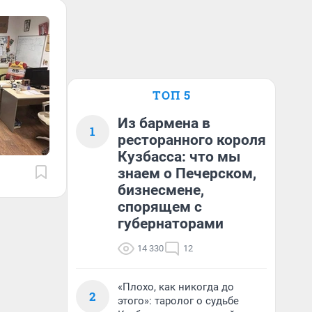
ТОП 5
Из бармена в
1
ресторанного короля
Кузбасса: что мы
знаем о Печерском,
бизнесмене,
спорящем с
губернаторами
14 330
12
«Плохо, как никогда до
2
этого»: таролог о судьбе