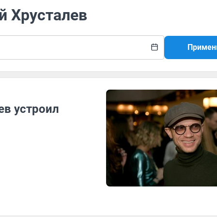
й Хрусталев
Примен
ев устроил