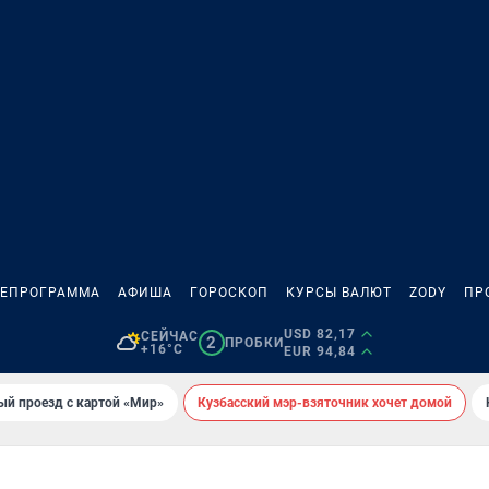
ЛЕПРОГРАММА
АФИША
ГОРОСКОП
КУРСЫ ВАЛЮТ
ZODY
ПР
USD 82,17
СЕЙЧАС
2
ПРОБКИ
+16°C
EUR 94,84
ый проезд с картой «Мир»
Кузбасский мэр-взяточник хочет домой