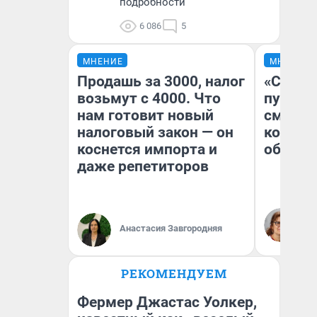
подробности
6 086
5
МНЕНИЕ
МНЕНИЕ
Продашь за 3000, налог
«Спутал
возьмут с 4000. Что
пургу».
нам готовит новый
смерте
налоговый закон — он
которы
коснется импорта и
обнару
даже репетиторов
Ир
Гл
Анастасия Завгородняя
«Р
Во
РЕКОМЕНДУЕМ
Фермер Джастас Уолкер,