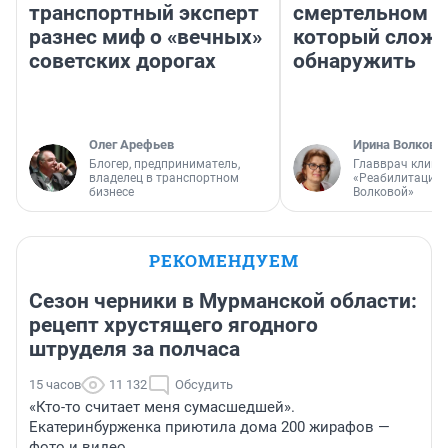
транспортный эксперт
смертельном д
разнес миф о «вечных»
который слож
советских дорогах
обнаружить
Олег Арефьев
Ирина Волкова
Блогер, предприниматель,
Главврач клини
владелец в транспортном
«Реабилитация 
бизнесе
Волковой»
РЕКОМЕНДУЕМ
Сезон черники в Мурманской области:
рецепт хрустящего ягодного
штруделя за полчаса
15 часов
11 132
Обсудить
«Кто-то считает меня сумасшедшей».
Екатеринбурженка приютила дома 200 жирафов —
фото и видео