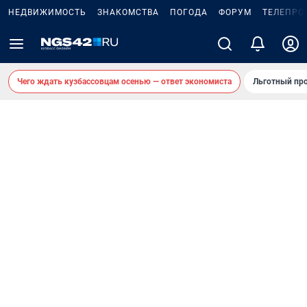
НЕДВИЖИМОСТЬ
ЗНАКОМСТВА
ПОГОДА
ФОРУМ
ТЕЛЕПРО
Чего ждать кузбассовцам осенью — ответ экономиста
Льготный про