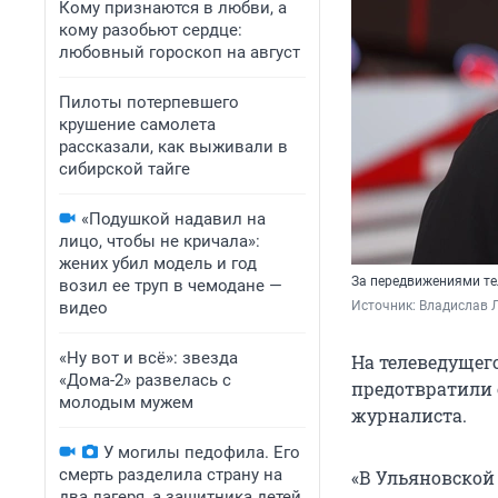
Кому признаются в любви, а
кому разобьют сердце:
любовный гороскоп на август
Пилоты потерпевшего
крушение самолета
рассказали, как выживали в
сибирской тайге
«Подушкой надавил на
лицо, чтобы не кричала»:
жених убил модель и год
За передвижениями те
возил ее труп в чемодане —
видео
Источник: 
Владислав Л
«Ну вот и всё»: звезда
На телеведущег
«Дома-2» развелась с
предотвратили 
молодым мужем
журналиста.
У могилы педофила. Его
смерть разделила страну на
«В Ульяновской
два лагеря, а защитника детей