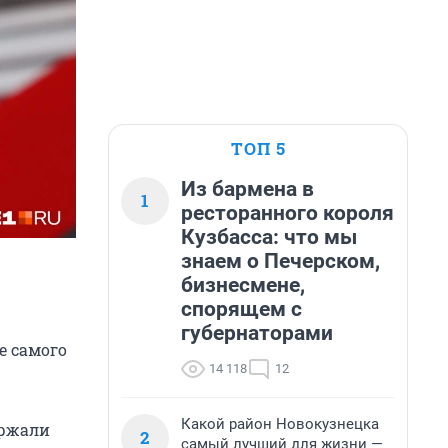
ТОП 5
Из бармена в
1
ресторанного короля
Кузбасса: что мы
знаем о Печерском,
бизнесмене,
спорящем с
губернаторами
е самого
14 118
12
Какой район Новокузнецка
ержали
2
самый лучший для жизни —