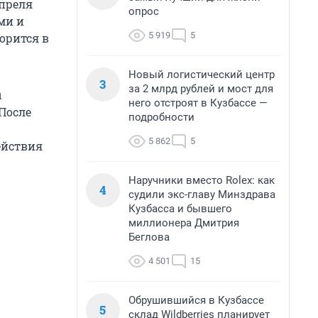
апреля
опрос
ми и
5 919
5
орится в
Новый логистический центр
3
за 2 млрд рублей и мост для
ы
него отстроят в Кузбассе —
После
подробности
5 862
5
ействия
Наручники вместо Rolex: как
4
судили экс-главу Минздрава
Кузбасса и бывшего
миллионера Дмитрия
Беглова
4 501
15
Обрушившийся в Кузбассе
5
склад Wildberries планирует