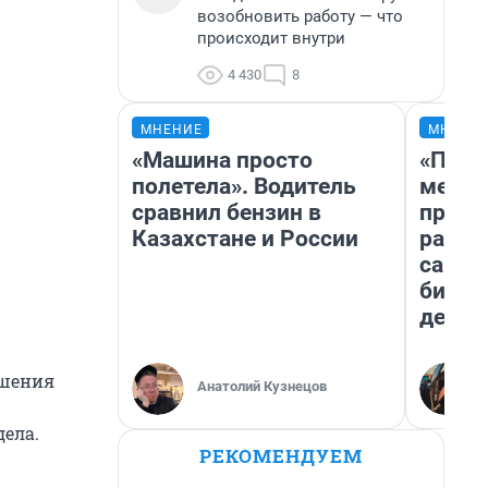
возобновить работу — что
происходит внутри
4 430
8
МНЕНИЕ
МНЕНИ
«Машина просто
«Поку
полетела». Водитель
мешке
сравнил бензин в
предп
Казахстане и России
расска
самом
бизне
дешев
ишения
Анатолий Кузнецов
дела.
РЕКОМЕНДУЕМ