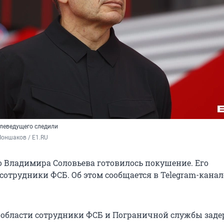
леведущего следили
оншаков / E1.RU
о Владимира Соловьева готовилось покушение. Его
сотрудники ФСБ. Об этом сообщается в Telegram-канал
 области сотрудники ФСБ и Пограничной службы зад