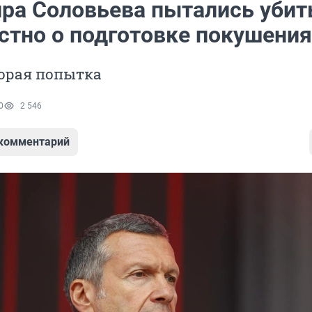
ра Соловьева пытались убит
естно о подготовке покушения
торая попытка
0
2 546
 комментарий