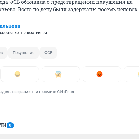
 года ФСБ объявила о предотвращении покушения на
вьева. Всего по делу были задержаны восемь человек.
альцева
рреспондент оперативной
ев
Покушение
ФСБ
0
0
1
ыделите фрагмент и нажмите Ctrl+Enter
ИИ
0