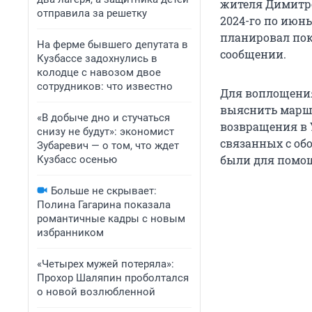
жителя Димитро
отправила за решетку
2024-го по июн
планировал пок
На ферме бывшего депутата в
сообщении.
Кузбассе задохнулись в
колодце с навозом двое
сотрудников: что известно
Для воплощения
выяснить маршр
«В добыче дно и стучаться
возвращения в 
снизу не будут»: экономист
связанных с об
Зубаревич — о том, что ждет
были для помощ
Кузбасс осенью
Больше не скрывает:
Полина Гагарина показала
романтичные кадры с новым
избранником
«Четырех мужей потеряла»:
Прохор Шаляпин проболтался
о новой возлюбленной