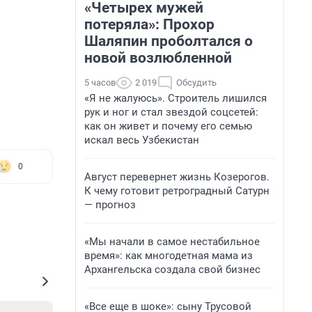
«Четырех мужей
потеряла»: Прохор
Шаляпин проболтался о
новой возлюбленной
5 часов
2 019
Обсудить
«Я не жалуюсь». Строитель лишился
рук и ног и стал звездой соцсетей:
как он живет и почему его семью
искал весь Узбекистан
0
Август перевернет жизнь Козерогов.
К чему готовит ретроградный Сатурн
— прогноз
«Мы начали в самое нестабильное
время»: как многодетная мама из
Архангельска создала свой бизнес
«Все еще в шоке»: сыну Трусовой