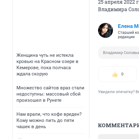
25 апреля 2022
Владимира Соло
Елена М
Старший ко
редакции
Владимир Соловь
Женщина чуть не истекла
кровью на Красном озере в
Кемерове, пока полчаса
ждала скорую
0
Множество сайтов враз стали
Увидели опечатку? В
недоступны: массовый сбой
произошел в Рунете
Нам врали, что кофе вреден?
Кому можно пить до пяти
КОММЕНТАР
чашек в день