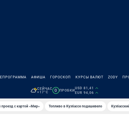
ЛЕПРОГРАММА
АФИША
ГОРОСКОП
КУРСЫ ВАЛЮТ
ZODY
ПР
USD 81,41
СЕЙЧАС
0
ПРОБКИ
+17°C
EUR 94,06
 проезд с картой «Мир»
Топливо в Кузбассе подешевело
Кузбасски