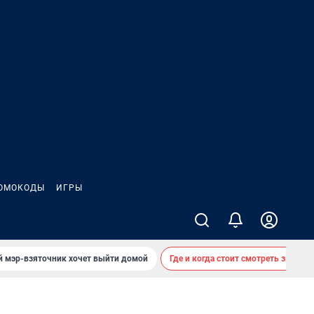
ОМОКОДЫ
ИГРЫ
й мэр-взяточник хочет выйти домой
Где и когда стоит смотреть звездоп