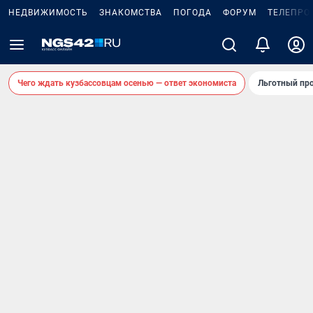
НЕДВИЖИМОСТЬ
ЗНАКОМСТВА
ПОГОДА
ФОРУМ
ТЕЛЕПРО
Чего ждать кузбассовцам осенью — ответ экономиста
Льготный про