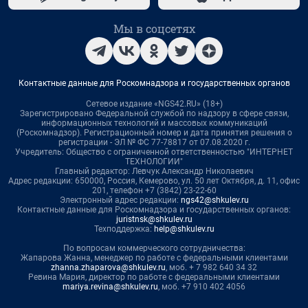
Мы в соцсетях
Контактные данные для Роскомнадзора и государственных органов
Сетевое издание «NGS42.RU» (18+)
Зарегистрировано Федеральной службой по надзору в сфере связи,
информационных технологий и массовых коммуникаций
(Роскомнадзор). Регистрационный номер и дата принятия решения о
регистрации - ЭЛ № ФС 77-78817 от 07.08.2020 г.
Учредитель: Общество с ограниченной ответственностью "ИНТЕРНЕТ
ТЕХНОЛОГИИ"
Главный редактор: Левчук Александр Николаевич
Адрес редакции: 650000, Россия, Кемерово, ул. 50 лет Октября, д. 11, офис
201, телефон +7 (3842) 23-22-60
Электронный адрес редакции:
ngs42@shkulev.ru
Контактные данные для Роскомнадзора и государственных органов:
juristnsk@shkulev.ru
Техподдержка:
help@shkulev.ru
По вопросам коммерческого сотрудничества:
Жапарова Жанна, менеджер по работе с федеральными клиентами
zhanna.zhaparova@shkulev.ru
, моб. + 7 982 640 34 32
Ревина Мария, директор по работе с федеральными клиентами
mariya.revina@shkulev.ru
, моб. +7 910 402 4056