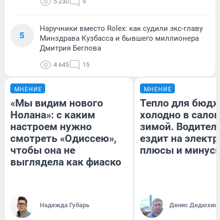
5 230
9
Наручники вместо Rolex: как судили экс-главу
5
Минздрава Кузбасса и бывшего миллионера
Дмитрия Беглова
4 645
15
МНЕНИЕ
МНЕНИЕ
«Мы видим нового
Тепло для бюдж
Нолана»: с каким
холодно в сало
настроем нужно
зимой. Водитель
смотреть «Одиссею»,
ездит на электр
чтобы она не
плюсы и минус
выглядела как фиаско
Надежда Губарь
Денис Дедюхин