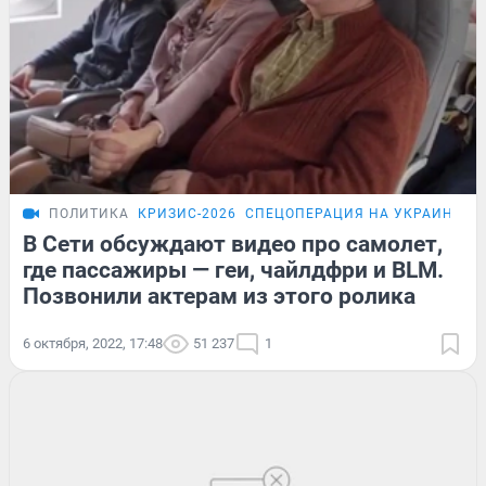
ПОЛИТИКА
КРИЗИС-2026
СПЕЦОПЕРАЦИЯ НА УКРАИНЕ
Э
В Сети обсуждают видео про самолет,
где пассажиры — геи, чайлдфри и BLM.
Позвонили актерам из этого ролика
6 октября, 2022, 17:48
51 237
1