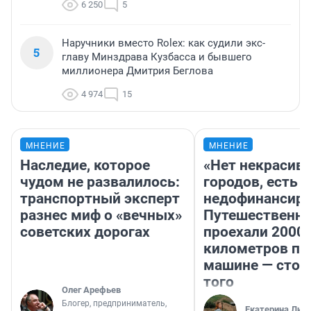
6 250
5
Наручники вместо Rolex: как судили экс-
5
главу Минздрава Кузбасса и бывшего
миллионера Дмитрия Беглова
4 974
15
МНЕНИЕ
МНЕНИЕ
Наследие, которое
«Нет некрасив
чудом не развалилось:
городов, есть
транспортный эксперт
недофинансиро
разнес миф о «вечных»
Путешественн
советских дорогах
проехали 2000
километров по 
машине — стои
того
Олег Арефьев
Блогер, предприниматель,
Екатерина Лит