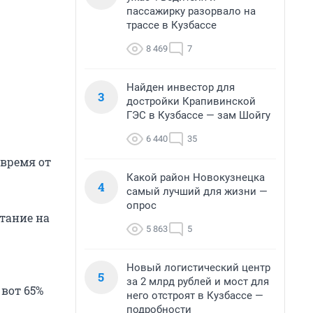
пассажирку разорвало на
трассе в Кузбассе
8 469
7
Найден инвестор для
3
достройки Крапивинской
ГЭС в Кузбассе — зам Шойгу
6 440
35
 время от
Какой район Новокузнецка
4
самый лучший для жизни —
опрос
тание на
5 863
5
Новый логистический центр
5
за 2 млрд рублей и мост для
вот 65%
него отстроят в Кузбассе —
подробности