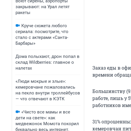
Воют сирены, аэропорты
закрывают: на Урал летят
ракеты
Круче сюжета любого
сериала: посмотрите, что
стало с актерами «Санта-
Барбары»
Дома полыхают, дрон попал в
склад Wildberries: главное о
Заказ еды в офи
налетах
времени обраща
«Люди мокрые и злые»:
кемеровчане пожаловались
Большинству (9
на пекло внутри троллейбусов
работе, лишь у 
— что отвечают в КЭТК
работников име
«Чисто все мамы и все
дети на свете»: как
31% опрошенных
медвежонок Момота покорил
кемеровчан пита
буквально весь интернет.