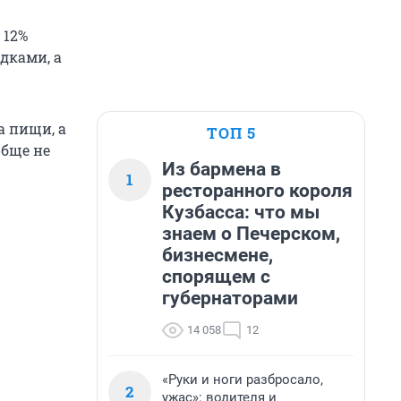
 12%
дками, а
а пищи, а
ТОП 5
обще не
Из бармена в
1
ресторанного короля
Кузбасса: что мы
знаем о Печерском,
бизнесмене,
спорящем с
губернаторами
14 058
12
«Руки и ноги разбросало,
2
ужас»: водителя и