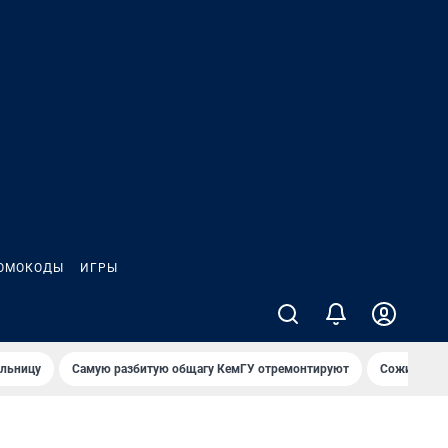
ОМОКОДЫ
ИГРЫ
ольницу
Самую разбитую общагу КемГУ отремонтируют
Сожительни