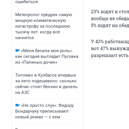
ошибиться
23% ходят в ст
Метеоролог предрек самую
вообще не обед
мощную климатическую
5% ходят на обе
катастрофу за последнюю
тысячу лет: когда всё
начнется
У 43% работающ
вот 47% вынужд
«Меня бесила моя роль»:
разрешают есть 
как сегодня выглядит Пуговка
из «Папиных дочек»
Топливо в Кузбассе впервые
за лето подешевело: сколько
сейчас стоит бензин и дизель
на АЗС
«Не просто слух»: Федору
Бондарчуку приписывают
новый роман — с кем