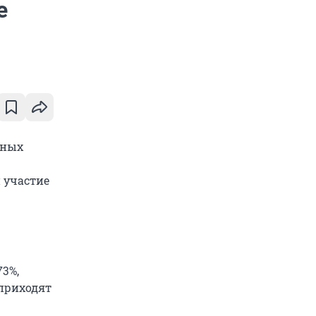
е
сных
 участие
73%,
 приходят