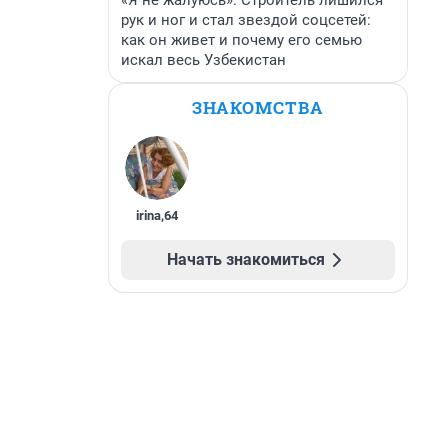
«Я не жалуюсь». Строитель лишился
рук и ног и стал звездой соцсетей:
как он живет и почему его семью
искал весь Узбекистан
ЗНАКОМСТВА
irina
,
64
Начать знакомиться