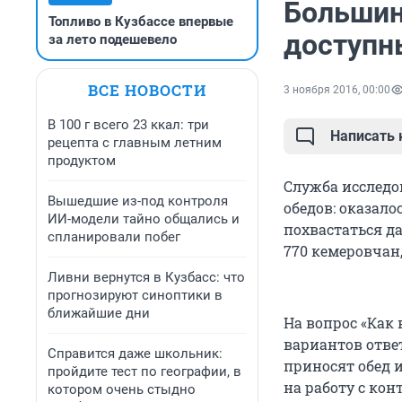
Большин
Топливо в Кузбассе впервые
доступн
за лето подешевело
ВСЕ НОВОСТИ
3 ноября 2016, 00:00
В 100 г всего 23 ккал: три
Написать
рецепта с главным летним
продуктом
Служба исследо
Вышедшие из-под контроля
обедов: оказало
ИИ-модели тайно общались и
похвастаться д
спланировали побег
770 кемеровчан
Ливни вернутся в Кузбасс: что
прогнозируют синоптики в
ближайшие дни
На вопрос «Как
вариантов ответ
Справится даже школьник:
приносят обед 
пройдите тест по географии, в
на работу с кон
котором очень стыдно