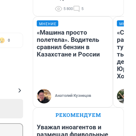
5 800
5
МНЕНИЕ
МНЕНИ
«Машина просто
«Слив
полетела». Водитель
разоч
0
сравнил бензин в
турис
Казахстане и России
тысяч
день 
Юрско
Хогва
Анатолий Кузнецов
РЕКОМЕНДУЕМ
Уважал иноагентов и
размещал фривольные