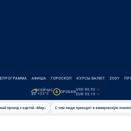
ЛЕПРОГРАММА
АФИША
ГОРОСКОП
КУРСЫ ВАЛЮТ
ZODY
ПР
USD 80,93
СЕЙЧАС
4
ПРОБКИ
+23°C
EUR 93,19
ный проезд с картой «Мир»
С чем люди приходят в кемеровскую психб