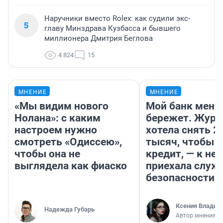
Наручники вместо Rolex: как судили экс-
5
главу Минздрава Кузбасса и бывшего
миллионера Дмитрия Беглова
4 824
15
МНЕНИЕ
МНЕНИЕ
«Мы видим нового
Мой банк меня
Нолана»: с каким
бережет. Журн
настроем нужно
хотела снять 2
смотреть «Одиссею»,
тысяч, чтобы п
чтобы она не
кредит, — к не
выглядела как фиаско
приехала служ
безопасности
Ксения Владим
Надежда Губарь
Автор мнения