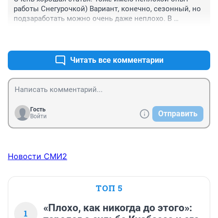
работы Снегурочкой) Вариант, конечно, сезонный, но 
подзаработать можно очень даже неплохо. В 
основном собираем заказы через авито, там висит 
+0
–0
наше объявление с фото, люди звонят, 
записываются. График заполняется очень быстро, 
даже еще и на посленовогодний период можно найти 
Читать все комментарии
несколько вариантов)
Гость
Отправить
Войти
Новости СМИ2
ТОП 5
«Плохо, как никогда до этого»:
1