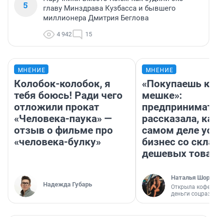
5
главу Минздрава Кузбасса и бывшего
миллионера Дмитрия Беглова
4 942
15
МНЕНИЕ
МНЕНИЕ
Колобок-колобок, я
«Покупаешь ко
тебя боюсь! Ради чего
мешке»:
отложили прокат
предпринимат
«Человека-паука» —
рассказала, как
отзыв о фильме про
самом деле ус
«человека-булку»
бизнес со скл
дешевых това
Наталья Шорох
Надежда Губарь
Открыла кофейн
деньги соцразв