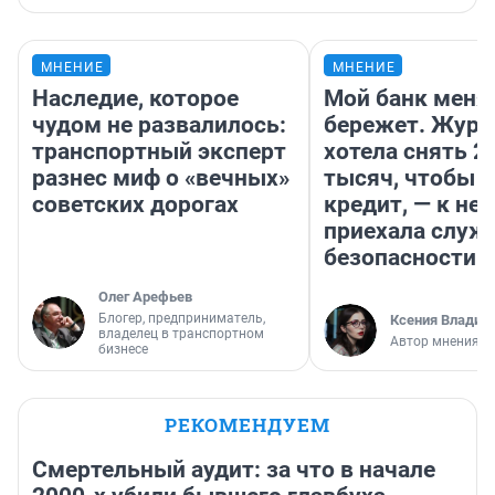
МНЕНИЕ
МНЕНИЕ
Наследие, которое
Мой банк меня
чудом не развалилось:
бережет. Журн
транспортный эксперт
хотела снять 2
разнес миф о «вечных»
тысяч, чтобы п
советских дорогах
кредит, — к не
приехала служ
безопасности
Олег Арефьев
Блогер, предприниматель,
Ксения Владим
владелец в транспортном
Автор мнения
бизнесе
РЕКОМЕНДУЕМ
Смертельный аудит: за что в начале