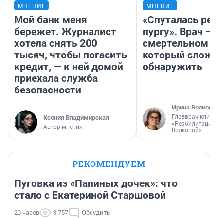
МНЕНИЕ
МНЕНИЕ
Мой банк меня
«Спуталась реч
бережет. Журналист
пургу». Врач — 
хотела снять 200
смертельном д
тысяч, чтобы погасить
который слож
кредит, — к ней домой
обнаружить
приехала служба
безопасности
Ирина Волкова
Главврач клини
Ксения Владимирская
«Реабилитация 
Автор мнения
Волковой»
РЕКОМЕНДУЕМ
Пуговка из «Папиных дочек»: что
стало с Екатериной Старшовой
20 часов
3 757
Обсудить