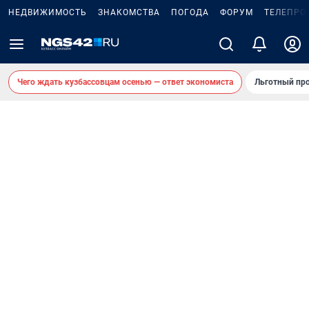
НЕДВИЖИМОСТЬ
ЗНАКОМСТВА
ПОГОДА
ФОРУМ
ТЕЛЕПРО
Чего ждать кузбассовцам осенью — ответ экономиста
Льготный про