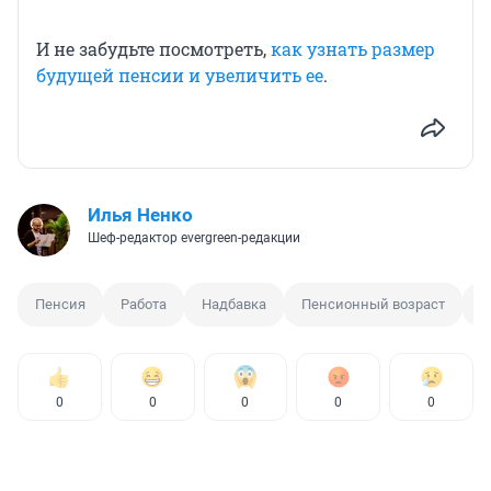
И не забудьте посмотреть,
как узнать размер
будущей пенсии и увеличить ее
.
Илья Ненко
Шеф-редактор evergreen-редакции
Пенсия
Работа
Надбавка
Пенсионный возраст
П
0
0
0
0
0