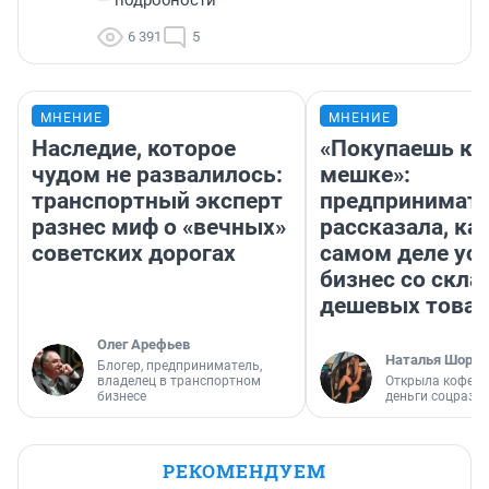
— подробности
6 391
5
МНЕНИЕ
МНЕНИЕ
Наследие, которое
«Покупаешь ко
чудом не развалилось:
мешке»:
транспортный эксперт
предпринимат
разнес миф о «вечных»
рассказала, как
советских дорогах
самом деле ус
бизнес со скл
дешевых това
Олег Арефьев
Наталья Шорох
Блогер, предприниматель,
владелец в транспортном
Открыла кофейн
бизнесе
деньги соцразв
РЕКОМЕНДУЕМ