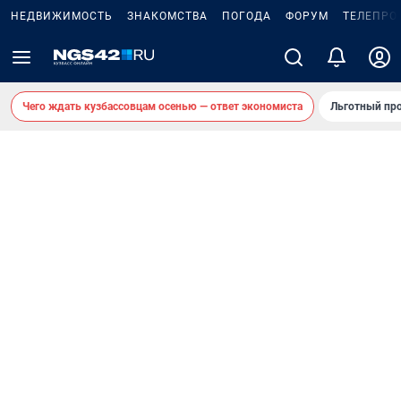
НЕДВИЖИМОСТЬ
ЗНАКОМСТВА
ПОГОДА
ФОРУМ
ТЕЛЕПРО
Чего ждать кузбассовцам осенью — ответ экономиста
Льготный про