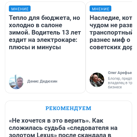
МНЕНИЕ
МНЕНИЕ
Тепло для бюджета, но
Наследие, кото
холодно в салоне
чудом не разва
зимой. Водитель 13 лет
транспортный 
ездит на электрокаре:
разнес миф о 
плюсы и минусы
советских доро
Олег Арефьев
Блогер, предпри
Денис Дедюхин
владелец в тра
бизнесе
РЕКОМЕНДУЕМ
«Не хочется в это верить». Как
сложилась судьба «следователя на
золотом Lexus» после скандала в