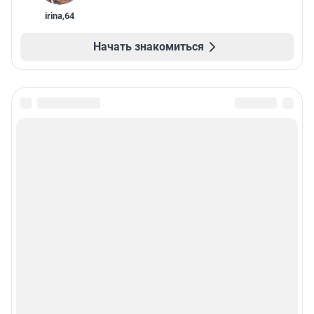
irina
,
64
Начать знакомиться