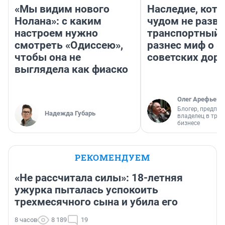
«Мы видим нового
Наследие, кото
Нолана»: с каким
чудом не разва
настроем нужно
транспортный 
смотреть «Одиссею»,
разнес миф о 
чтобы она не
советских доро
выглядела как фиаско
Олег Арефьев
Блогер, предпри
Надежда Губарь
владелец в тра
бизнесе
РЕКОМЕНДУЕМ
«Не рассчитала силы»: 18-летняя
ужурка пыталась успокоить
трехмесячного сына и убила его
8 часов
8 189
19