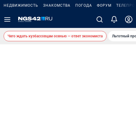
НЕДВИЖИМОСТЬ
ЗНАКОМСТВА
ПОГОДА
ФОРУМ
ТЕЛЕПРО
Чего ждать кузбассовцам осенью — ответ экономиста
Льготный про