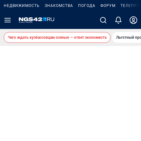
НЕДВИЖИМОСТЬ
ЗНАКОМСТВА
ПОГОДА
ФОРУМ
ТЕЛЕПРО
Чего ждать кузбассовцам осенью — ответ экономиста
Льготный про