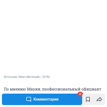
Источник: 
Иван Митюшёв / 29.RU
По мнению Марии, профессиональный официант
отличается одинаково высоким уровнем
0
Комментарии
обслуживания гостя независимо от размера
чаевых.