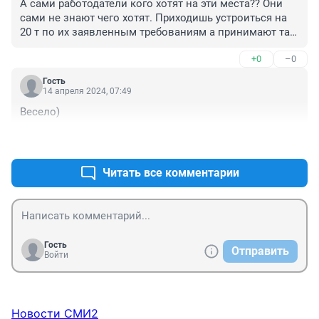
А сами работодатели кого хотят на эти места?? Они 
сами не знают чего хотят. Приходишь устроиться на 
20 т по их заявленным требованиям а принимают так 
как будто пришол на 100 т и на должность министра а 
+0
–0
на самом деле на менеджера в центр занятосьи. Есть 
опыт, образование. А толку. О чем жалуемся работы 
Гость
много но по факту ищут не то о чем пишут. Я думала 
14 апреля 2024, 07:49
такая проблема только где за от 30.но вот только 
Весело)
супер пупер работник за ваши 20-30 работать не будет 
пойдет туда где оценят по достоинству
+0
–0
Читать все комментарии
Гость
Отправить
Войти
Новости СМИ2