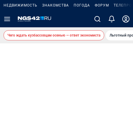
НЕДВИЖИМОСТЬ
ЗНАКОМСТВА
ПОГОДА
ФОРУМ
ТЕЛЕПРО
Чего ждать кузбассовцам осенью — ответ экономиста
Льготный про