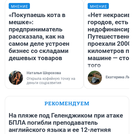
МНЕНИЕ
МНЕНИЕ
«Покупаешь кота в
«Нет некрасив
мешке»:
городов, есть
предприниматель
недофинансиро
рассказала, как на
Путешественн
самом деле устроен
проехали 2000
бизнес со складами
километров по 
дешевых товаров
машине — стои
того
Наталья Шорохова
Екатерина Лит
Открыла кофейную точку на
деньги соцразвития
РЕКОМЕНДУЕМ
На пляже под Геленджиком при атаке
БПЛА погибли преподаватель
английского языка и ее 12-летняя