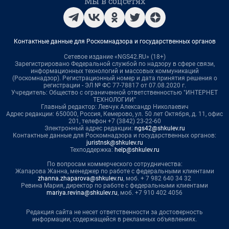
Мы в соцсетях
Контактные данные для Роскомнадзора и государственных органов
Сетевое издание «NGS42.RU» (18+)
Зарегистрировано Федеральной службой по надзору в сфере связи,
информационных технологий и массовых коммуникаций
(Роскомнадзор). Регистрационный номер и дата принятия решения о
регистрации - ЭЛ № ФС 77-78817 от 07.08.2020 г.
Учредитель: Общество с ограниченной ответственностью "ИНТЕРНЕТ
ТЕХНОЛОГИИ"
Главный редактор: Левчук Александр Николаевич
Адрес редакции: 650000, Россия, Кемерово, ул. 50 лет Октября, д. 11, офис
201, телефон +7 (3842) 23-22-60
Электронный адрес редакции:
ngs42@shkulev.ru
Контактные данные для Роскомнадзора и государственных органов:
juristnsk@shkulev.ru
Техподдержка:
help@shkulev.ru
По вопросам коммерческого сотрудничества:
Жапарова Жанна, менеджер по работе с федеральными клиентами
zhanna.zhaparova@shkulev.ru
, моб. + 7 982 640 34 32
Ревина Мария, директор по работе с федеральными клиентами
mariya.revina@shkulev.ru
, моб. +7 910 402 4056
Редакция сайта не несет ответственности за достоверность
информации, содержащейся в рекламных объявлениях.