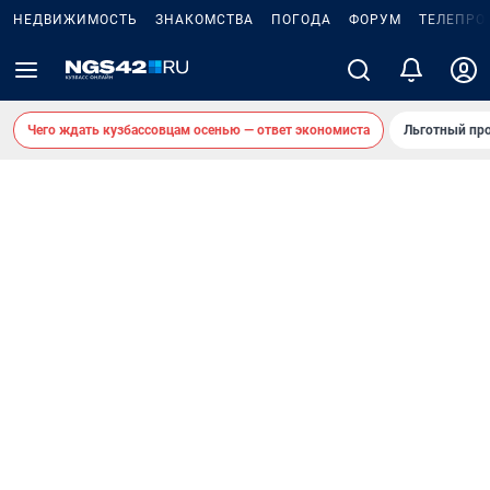
НЕДВИЖИМОСТЬ
ЗНАКОМСТВА
ПОГОДА
ФОРУМ
ТЕЛЕПРО
Чего ждать кузбассовцам осенью — ответ экономиста
Льготный про