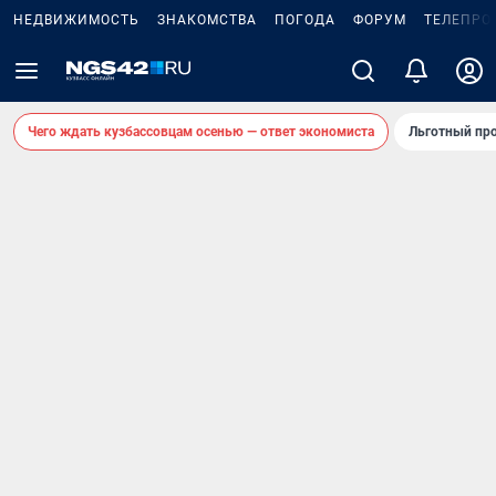
НЕДВИЖИМОСТЬ
ЗНАКОМСТВА
ПОГОДА
ФОРУМ
ТЕЛЕПРО
Чего ждать кузбассовцам осенью — ответ экономиста
Льготный про