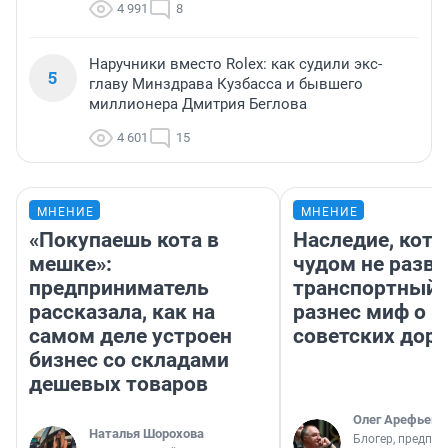
4 991
8
Наручники вместо Rolex: как судили экс-
5
главу Минздрава Кузбасса и бывшего
миллионера Дмитрия Беглова
4 601
15
МНЕНИЕ
МНЕНИЕ
«Покупаешь кота в
Наследие, кото
мешке»:
чудом не разва
предприниматель
транспортный 
рассказала, как на
разнес миф о 
самом деле устроен
советских доро
бизнес со складами
дешевых товаров
Олег Арефьев
Наталья Шорохова
Блогер, предпри