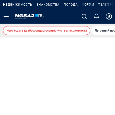
НЕДВИЖИМОСТЬ
ЗНАКОМСТВА
ПОГОДА
ФОРУМ
ТЕЛЕПРО
Чего ждать кузбассовцам осенью — ответ экономиста
Льготный про