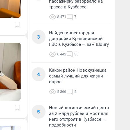
пассажирку разорвало на
трассе в Кузбассе
8 471
7
Найден инвестор для
3
достройки Крапивинской
ГЭС в Кузбассе — зам Шойгу
6 442
35
Какой район Новокузнецка
4
самый лучший для жизни —
опрос
5 866
5
Новый логистический центр
5
за 2 млрд рублей и мост для
него отстроят в Кузбассе —
подробности