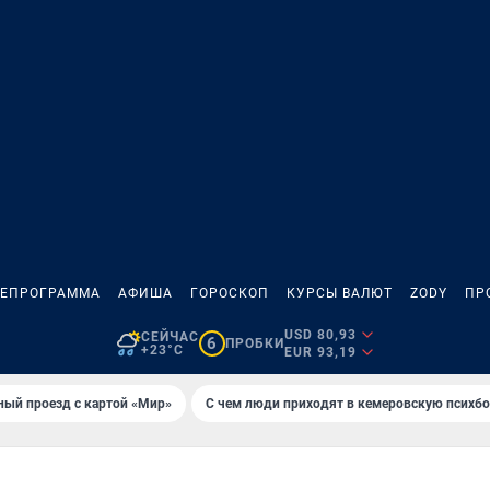
ЛЕПРОГРАММА
АФИША
ГОРОСКОП
КУРСЫ ВАЛЮТ
ZODY
ПР
USD 80,93
СЕЙЧАС
6
ПРОБКИ
+23°C
EUR 93,19
ный проезд с картой «Мир»
С чем люди приходят в кемеровскую психб