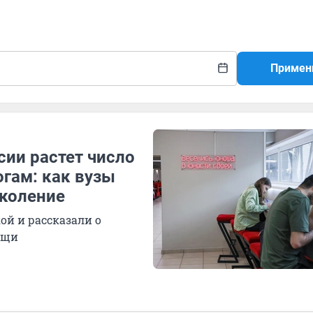
Примен
сии растет число
гам: как вузы
околение
ой и рассказали о
ощи