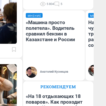
5 804
5
МНЕНИЕ
МНЕНИЕ
«Машина просто
Наслед
полетела». Водитель
чудом 
сравнил бензин в
трансп
Казахстане и России
разнес
советс
Ол
Бл
Анатолий Кузнецов
вл
би
РЕКОМЕНДУЕМ
«На 18 отдыхающих 18
поваров». Как проходит