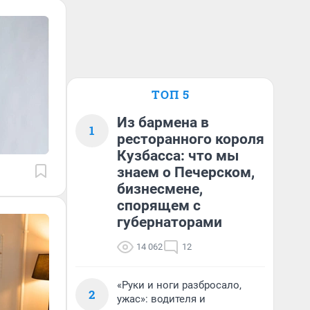
ТОП 5
Из бармена в
1
ресторанного короля
Кузбасса: что мы
знаем о Печерском,
бизнесмене,
спорящем с
губернаторами
14 062
12
«Руки и ноги разбросало,
2
ужас»: водителя и