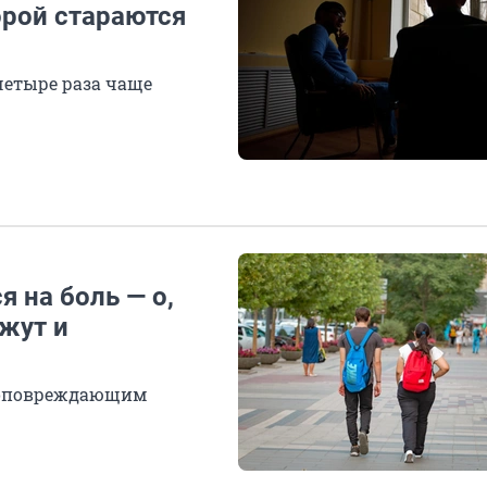
орой стараются
четыре раза чаще
 на боль — о,
жут и
амоповреждающим