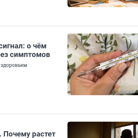
игнал: о чём
без симптомов
 здоровьем
. Почему растет