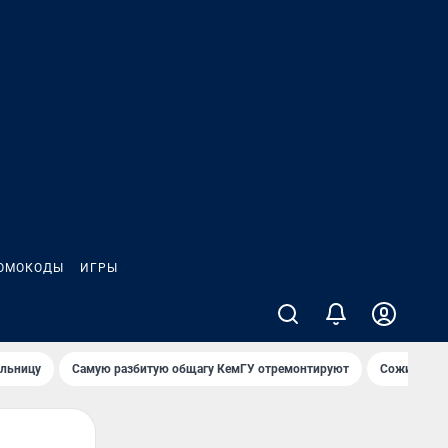
ОМОКОДЫ
ИГРЫ
ольницу
Самую разбитую общагу КемГУ отремонтируют
Сожительни