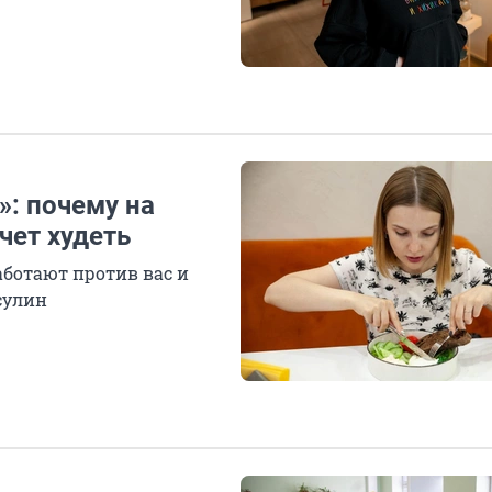
»: почему на
чет худеть
аботают против вас и
сулин