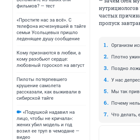
— зачем себя му
фильмов? — тест
нутрициологов у
частых причинах
«Простите нас за всё». С
пропуск завтра
телефона исчезнувшей в тайге
семьи Усольцевых пришло
леденящее душу сообщение
Организм ис
Кому признаются в любви, а
Плотно ужи
кому разобьют сердце:
любовный гороскоп на август
Поздно лож
Пилоты потерпевшего
У нас депре
крушение самолета
Мы так при
рассказали, как выживали в
сибирской тайге
Почему нель
«Подушкой надавил на
Что делать, 
лицо, чтобы не кричала»:
жених убил модель и год
возил ее труп в чемодане —
видео