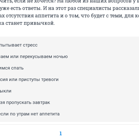
чить, если не хочется? На любой из наших вопросов у 
же есть ответы. И на этот раз специалисты рассказал
 отсутствия аппетита и о том, что будет с теми, для к
ка станет привычкой.
пытывает стресс
наем или перекусываем ночью
имся спать
ссия или приступы тревоги
выкли
зя пропускать завтрак
если по утрам нет аппетита
1