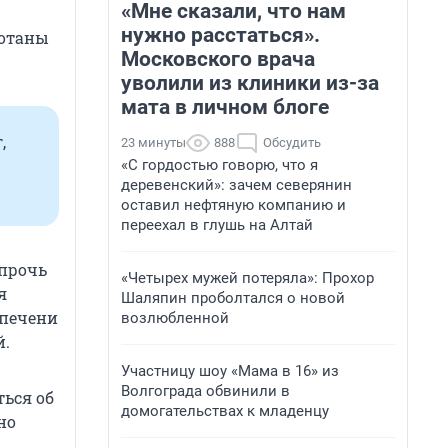
«Мне сказали, что нам
нужно расстаться».
мотаны
Московского врача
уволили из клиники из-за
мата в личном блоге
,
23 минуты
888
Обсудить
«С гордостью говорю, что я
деревенский»: зачем северянин
оставил нефтяную компанию и
переехал в глушь на Алтай
апрочь
«Четырех мужей потеряла»: Прохор
я
Шаляпин проболтался о новой
 печени
возлюбленной
й.
Участницу шоу «Мама в 16» из
Волгограда обвинили в
ься об
домогательствах к младенцу
но