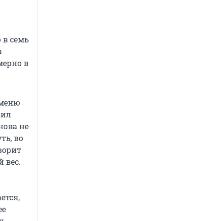
 в семь
а
мерно в
 меню
зил
нова не
ть, во
ворит
 вес.
ется,
ее
ть