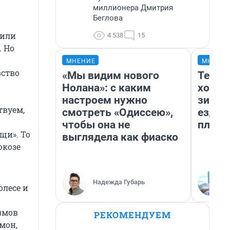
миллионера Дмитрия
Беглова
 или
4 538
15
. Но
МНЕНИЕ
МНЕНИ
вство
«Мы видим нового
Тепло
Нолана»: с каким
холод
настроем нужно
зимой
твуем,
смотреть «Одиссею»,
ездит
чтобы она не
плюсы
ещи». То
выглядела как фиаско
юкозе
Надежда Губарь
олесе и
змов
РЕКОМЕНДУЕМ
мон,