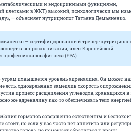
метаболическими и эндокринными функциями,
й клетками в ЖКТ) высокий, психологически мы из
аду», — объясняет нутрициолог Татьяна Демьяненко.
емьяненко — сертифицированный тренер-нутрициолог
 эксперт в вопросах питания, член Европейской
 профессионалов фитнеса (FPA).
по утрам повышается уровень адреналина. Он может н
ие есть, одновременно замедлив скорость опорожнени
пустив процесс расщепления углеводов, хранящихся в
жно же адреналину как-то обеспечивать тело энергие
ебания гормонов совершенно естественны и беспокоит
е стоит, но если у вас часто нет аппетита или регуляр
увство голода, не помешает обратиться к врачу.