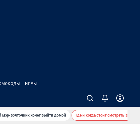
ОМОКОДЫ
ИГРЫ
й мэр-взяточник хочет выйти домой
Где и когда стоит смотреть звездоп