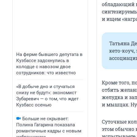
обладающий 
синтезируемы
и ищем «нагр
Татьяна Д
кето-коуч,
На ферме бывшего депутата в
ассоциации
Кузбассе задохнулись в
колодце с навозом двое
сотрудников: что известно
Кроме того, 
«В добыче дно и стучаться
отбить желан
снизу не будут»: экономист
желудка и за
Зубаревич — о том, что ждет
и мышцах. Ну
Кузбасс осенью
Больше не скрывает:
Суточные кол
Полина Гагарина показала
этом обычно н
романтичные кадры с новым
испытываете ч