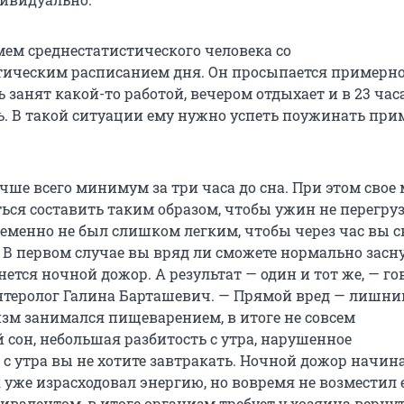
мем среднестатистического человека со
тическим расписанием дня. Он просыпается примерно
нь занят какой-то работой, вечером отдыхает и в 23 час
ь. В такой ситуации ему нужно успеть поужинать при
чше всего минимум за три часа до сна. При этом свое
ться составить таким образом, чтобы ужин не перегру
еменно не был слишком легким, чтобы через час вы с
. В первом случае вы вряд ли сможете нормально засну
ется ночной дожор. А результат — один и тот же, — го
нтеролог Галина Барташевич. — Прямой вред — лишний
зм занимался пищеварением, в итоге не совсем
 сон, небольшая разбитость с утра, нарушенное
с утра вы не хотите завтракать. Ночной дожор начина
 уже израсходовал энергию, но вовремя не возместил 
валентом, в итоге организм требует у хозяина верну