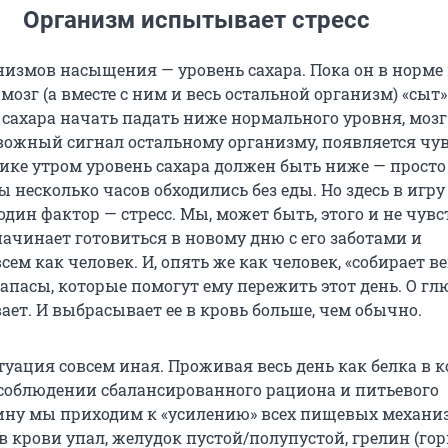
Организм испытывает стресс
низмов насыщения — уровень сахара. Пока он в норме
 мозг (а вместе с ним и весь остальной организм) «сыт»
 сахара начать падать ниже нормального уровня, мозг
вожный сигнал остальному организму, появляется чу
гике утром уровень сахара должен быть ниже — просто
ы несколько часов обходились без еды. Но здесь в игру
один фактор — стресс. Мы, может быть, этого и не чувс
ачинает готовиться в новому дню с его заботами и
сем как человек. И, опять же как человек, «собирает в
запасы, которые помогут ему пережить этот день. О гл
ает. И выбрасывает ее в кровь больше, чем обычно.
туация совсем иная. Проживая весь день как белка в к
о соблюдении сбалансированного рациона и питьевого
ину мы приходим к «усилению» всех пищевых механи
 в крови упал, желудок пустой/полупустой, грелин (гор