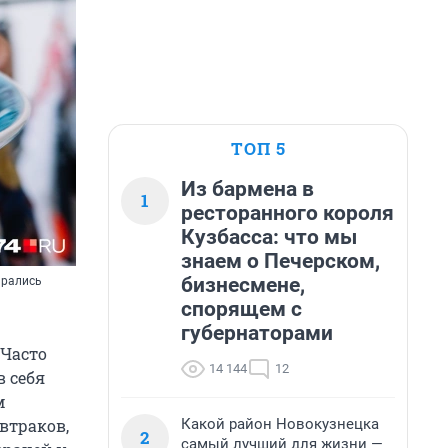
ТОП 5
Из бармена в
1
ресторанного короля
Кузбасса: что мы
знаем о Печерском,
бизнесмене,
арались
спорящем с
губернаторами
 Часто
14 144
12
в себя
м
Какой район Новокузнецка
автраков,
2
самый лучший для жизни —