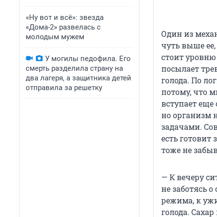
«Ну вот и всё»: звезда
«Дома-2» развелась с
Один из меха
молодым мужем
чуть выше ее,
стоит уровню
У могилы педофила. Его
посылает тре
смерть разделила страну на
два лагеря, а защитника детей
голода. По ло
отправила за решетку
потому, что м
вступает еще 
но организм н
задачами. Сов
есть готовит 
тоже не забыв
— К вечеру си
не заботясь 
режима, к уж
голода. Сахар