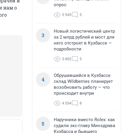
врачей и
опрос
и нам о
ого
5 945
5
Новый логистический центр
3
за 2 млрд рублей и мост для
него отстроят в Кузбассе —
подробности
5 892
5
Обрушившийся в Кузбассе
4
склад Wildberries планирует
возобновить работу — что
происходит внутри
4 554
8
Наручники вместо Rolex: как
5
судили экс-главу Минздрава
Кузбасса и бывшего