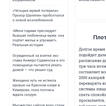
избранником
«Четырех мужей потеряла»:
Прохор Шаляпин проболтался
о новой возлюбленной
«Меня годами преследует
бывшая любовница мужа: она
Пло
портит жилье и угрожает».
Реальная история
Долгое время 
подойдет дале
Осужденный за взятки экс-
расписание дн
глава Анжеро-Судженска и его
помощница пытаются уехать
три часа ночи
домой — что решил суд
составляет вс
2000 калорий
Женщина чуть не истекла
переварить их
кровью на Красном озере в
системы пище
Кемерове, пока полчаса
спать спокойно
ждала скорую
просыпается, 
Множество сайтов враз стали
всё очень ин