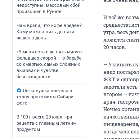
недоступны: массовый сбой
произошел в Рунете
И всё же возь
среднестатис
Нам врали, что кофе вреден?
Кому можно пить до пяти
утра, весь де
чашек в день
ложится спат
20 часов.
«У меня есть еще пять минут»:
фельдшер скорой — о борьбе
— Ужинать лу
со смертью, самых сложных
вызовах и чувстве
надо постара
безысходности
ЖКТ и одновр
захотели есть
Легковушка влетела в
втором — начн
толпу прохожих в Сибири:
врач-гастроэ
фото
Ночью органи
качественный
В 100 г всего 23 ккал: три
рецепта с главным летним
пищеварение, 
продуктом
когда человек
пищевым экви