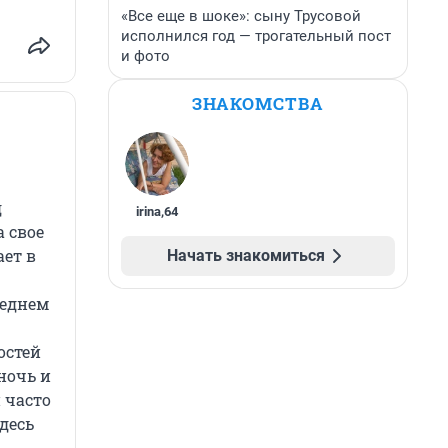
«Все еще в шоке»: сыну Трусовой
исполнился год — трогательный пост
и фото
ЗНАКОМСТВА
д
irina
,
64
а свое
ает в
Начать знакомиться
реднем
остей
ночь и
н часто
десь