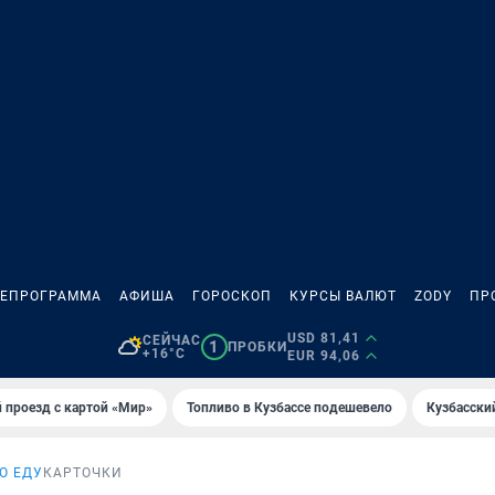
ЛЕПРОГРАММА
АФИША
ГОРОСКОП
КУРСЫ ВАЛЮТ
ZODY
ПР
USD 81,41
СЕЙЧАС
1
ПРОБКИ
+16°C
EUR 94,06
 проезд с картой «Мир»
Топливо в Кузбассе подешевело
Кузбасски
О ЕДУ
КАРТОЧКИ