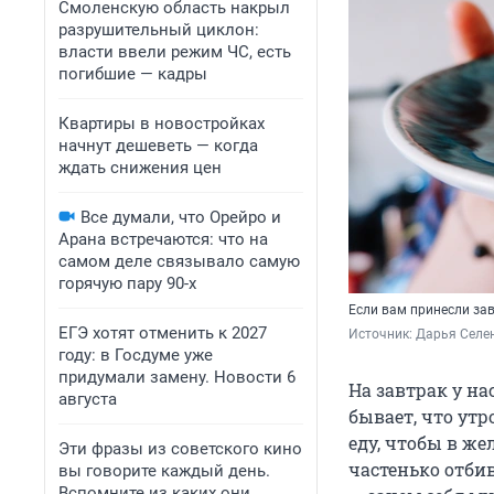
Смоленскую область накрыл
разрушительный циклон:
власти ввели режим ЧС, есть
погибшие — кадры
Квартиры в новостройках
начнут дешеветь — когда
ждать снижения цен
Все думали, что Орейро и
Арана встречаются: что на
самом деле связывало самую
горячую пару 90-х
Если вам принесли зав
ЕГЭ хотят отменить к 2027
Источник: 
Дарья Селен
году: в Госдуме уже
придумали замену. Новости 6
На завтрак у на
августа
бывает, что утр
еду, чтобы в же
Эти фразы из советского кино
частенько отбив
вы говорите каждый день.
Вспомните из каких они