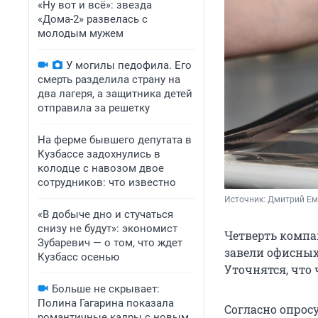
«Ну вот и всё»: звезда
«Дома-2» развелась с
молодым мужем
У могилы педофила. Его
смерть разделила страну на
два лагеря, а защитника детей
отправила за решетку
На ферме бывшего депутата в
Кузбассе задохнулись в
колодце с навозом двое
сотрудников: что известно
Источник: 
Дмитрий Ем
«В добыче дно и стучаться
снизу не будут»: экономист
Четверть компан
Зубаревич — о том, что ждет
завели офисных
Кузбасс осенью
Уточнятся, что
Больше не скрывает:
Полина Гагарина показала
Согласно опрос
романтичные кадры с новым