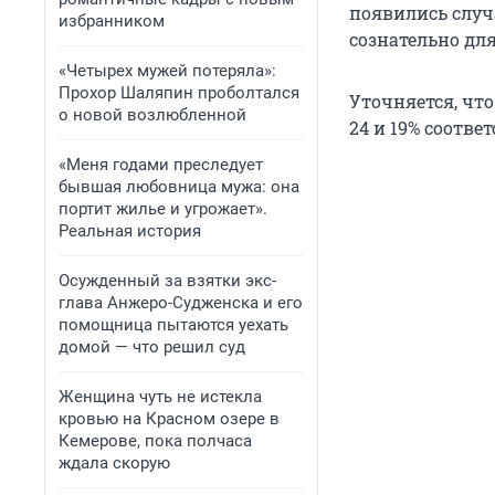
появились случ
избранником
сознательно дл
«Четырех мужей потеряла»:
Прохор Шаляпин проболтался
Уточняется, чт
о новой возлюбленной
24 и 19% соотве
«Меня годами преследует
бывшая любовница мужа: она
портит жилье и угрожает».
Реальная история
Осужденный за взятки экс-
глава Анжеро-Судженска и его
помощница пытаются уехать
домой — что решил суд
Женщина чуть не истекла
кровью на Красном озере в
Кемерове, пока полчаса
ждала скорую