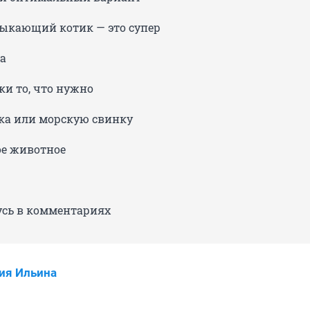
лыкающий котик — это супер
а
ки то, что нужно
яка или морскую свинку
ое животное
сь в комментариях
ия Ильина