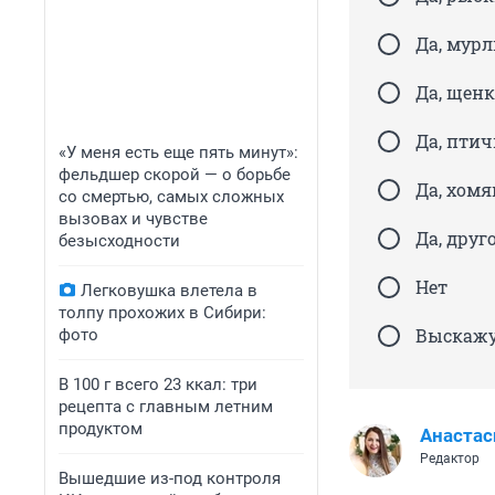
Да, мур
Да, щенк
Да, птич
«У меня есть еще пять минут»:
фельдшер скорой — о борьбе
Да, хом
со смертью, самых сложных
вызовах и чувстве
Да, друг
безысходности
Нет
Легковушка влетела в
толпу прохожих в Сибири:
Выскажу
фото
В 100 г всего 23 ккал: три
рецепта с главным летним
продуктом
Анастас
Редактор
Вышедшие из-под контроля