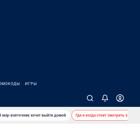
ОМОКОДЫ
ИГРЫ
й мэр-взяточник хочет выйти домой
Где и когда стоит смотреть звездоп