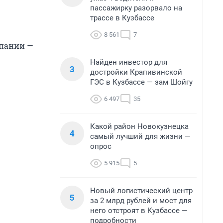
пассажирку разорвало на
трассе в Кузбассе
8 561
7
мпании —
Найден инвестор для
3
достройки Крапивинской
ГЭС в Кузбассе — зам Шойгу
6 497
35
Какой район Новокузнецка
4
самый лучший для жизни —
опрос
5 915
5
Новый логистический центр
5
за 2 млрд рублей и мост для
него отстроят в Кузбассе —
подробности