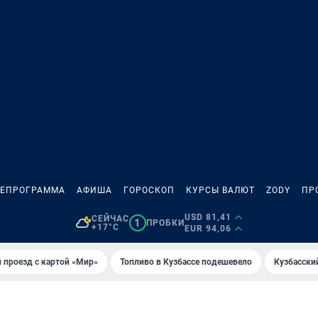
ЛЕПРОГРАММА
АФИША
ГОРОСКОП
КУРСЫ ВАЛЮТ
ZODY
ПР
USD 81,41
СЕЙЧАС
1
ПРОБКИ
+17°C
EUR 94,06
 проезд с картой «Мир»
Топливо в Кузбассе подешевело
Кузбасски