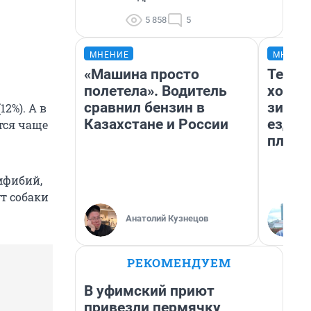
5 858
5
МНЕНИЕ
МНЕНИ
«Машина просто
Тепло
полетела». Водитель
холод
сравнил бензин в
зимой
2%). А в
Казахстане и России
ездит
тся чаще
плюсы
мфибий,
ут собаки
Анатолий Кузнецов
РЕКОМЕНДУЕМ
В уфимский приют
привезли пермячку