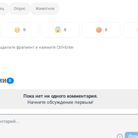
ец
Опрос
Животное
0
0
0
ыделите фрагмент и нажмите Ctrl+Enter
ИИ
0
Пока нет ни одного комментария.
Начните обсуждение первым!
Отп