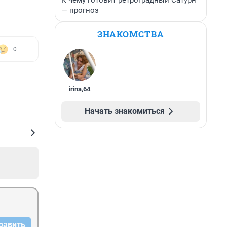
К чему готовит ретроградный Сатурн
— прогноз
ЗНАКОМСТВА
0
irina
,
64
Начать знакомиться
равить