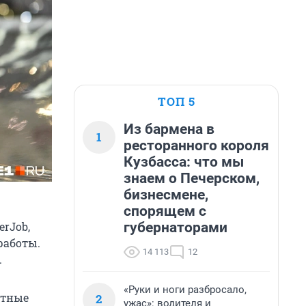
ТОП 5
Из бармена в
1
ресторанного короля
Кузбасса: что мы
знаем о Печерском,
бизнесмене,
спорящем с
губернаторами
erJob,
работы.
14 113
12
.
«Руки и ноги разбросало,
отные
2
ужас»: водителя и