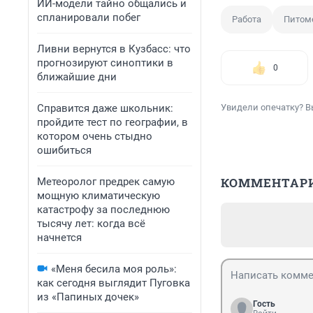
ИИ-модели тайно общались и
спланировали побег
Работа
Питом
Ливни вернутся в Кузбасс: что
прогнозируют синоптики в
0
ближайшие дни
Справится даже школьник:
Увидели опечатку? В
пройдите тест по географии, в
котором очень стыдно
ошибиться
КОММЕНТАР
Метеоролог предрек самую
мощную климатическую
катастрофу за последнюю
тысячу лет: когда всё
начнется
«Меня бесила моя роль»:
как сегодня выглядит Пуговка
из «Папиных дочек»
Гость