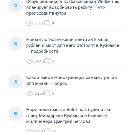
Обрушившийся в Кузбассе склад Wildberries
2
планирует возобновить работу — что
происходит внутри
6 531
9
Новый логистический центр за 2 млрд
3
рублей и мост для него отстроят в Кузбассе
— подробности
6 240
5
Какой район Новокузнецка самый лучший
4
для жизни — опрос
6 230
5
Наручники вместо Rolex: как судили экс-
5
главу Минздрава Кузбасса и бывшего
миллионера Дмитрия Беглова
4 951
15