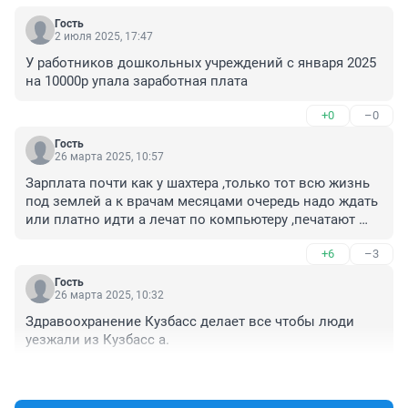
Гость
2 июля 2025, 17:47
У работников дошкольных учреждений с января 2025 
на 10000р упала заработная плата
+0
–0
Гость
26 марта 2025, 10:57
Зарплата почти как у шахтера ,только тот всю жизнь 
под землей а к врачам месяцами очередь надо ждать 
или платно идти а лечат по компьютеру ,печатают 
печатают и выдадут рецепт с дорогим лекарством 
+6
–3
,которое можно заменить своим отечественным 
,поликлиники пустые ,больных нет и талонов тоже 
Гость
,так по работе и зарплата.
26 марта 2025, 10:32
Здравоохранение Кузбасс делает все чтобы люди 
уезжали из Кузбасс а.
+3
–0