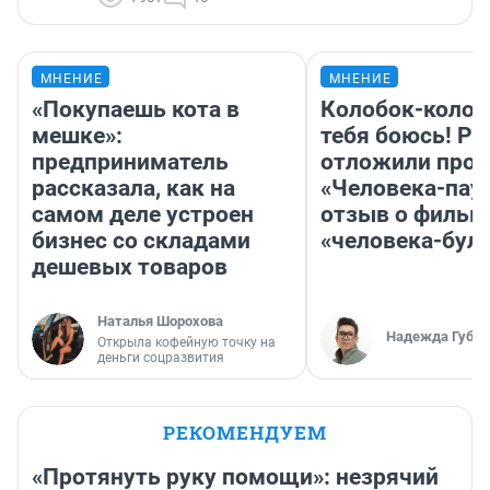
МНЕНИЕ
МНЕНИЕ
«Покупаешь кота в
Колобок-колобо
мешке»:
тебя боюсь! Ра
предприниматель
отложили прок
рассказала, как на
«Человека-пау
самом деле устроен
отзыв о фильм
бизнес со складами
«человека-бул
дешевых товаров
Наталья Шорохова
Надежда Губар
Открыла кофейную точку на
деньги соцразвития
РЕКОМЕНДУЕМ
«Протянуть руку помощи»: незрячий