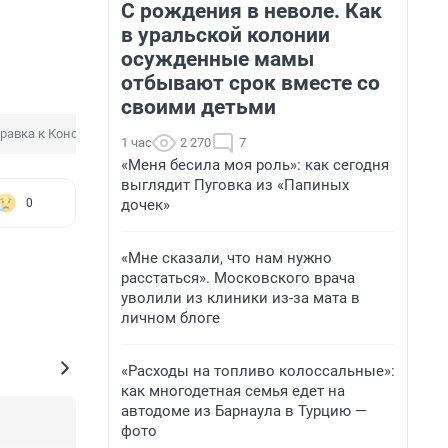
С рождения в неволе. Как
в уральской колонии
осужденные мамы
отбывают срок вместе со
своими детьми
равка к Конституции
Обращение президента
1 час
2 270
7
«Меня бесила моя роль»: как сегодня
выглядит Пуговка из «Папиных
дочек»
0
«Мне сказали, что нам нужно
расстаться». Московского врача
уволили из клиники из-за мата в
личном блоге
«Расходы на топливо колоссальные»:
как многодетная семья едет на
автодоме из Барнаула в Турцию —
фото