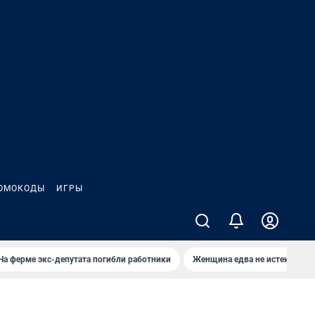
ОМОКОДЫ
ИГРЫ
На ферме экс-депутата погибли работники
Женщина едва не истекла кро