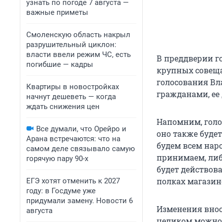
узнать по погоде 7 августа —
важные приметы
Смоленскую область накрыл
разрушительный циклон:
власти ввели режим ЧС, есть
В преддверии г
погибшие — кадры
крупных совеща
голосования В
Квартиры в новостройках
гражданами, ее 
начнут дешеветь — когда
ждать снижения цен
Напомним, голо
Все думали, что Орейро и
оно также будет
Арана встречаются: что на
будем всем нар
самом деле связывало самую
принимаем, либ
горячую пару 90-х
будет действова
полках магазин
ЕГЭ хотят отменить к 2027
году: в Госдуме уже
придумали замену. Новости 6
Изменения внося
августа
целиком можн