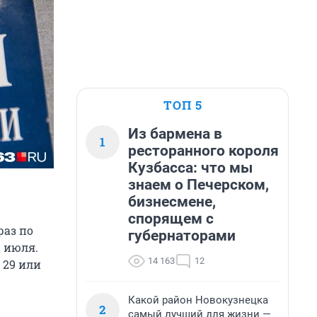
ТОП 5
Из бармена в
1
ресторанного короля
Кузбасса: что мы
знаем о Печерском,
бизнесмене,
спорящем с
раз по
губернаторами
1 июля.
14 163
12
 29 или
Какой район Новокузнецка
2
самый лучший для жизни —