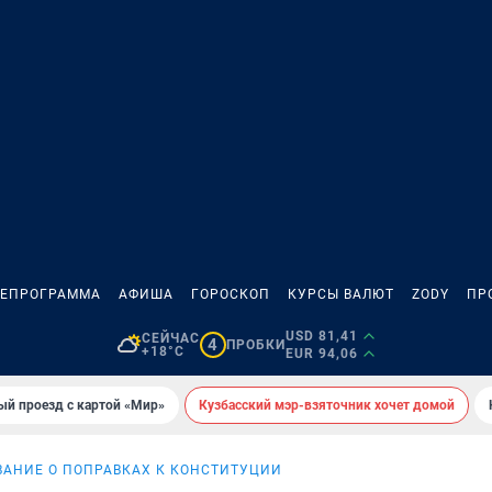
ЛЕПРОГРАММА
АФИША
ГОРОСКОП
КУРСЫ ВАЛЮТ
ZODY
ПР
USD 81,41
СЕЙЧАС
4
ПРОБКИ
+18°C
EUR 94,06
ый проезд с картой «Мир»
Кузбасский мэр-взяточник хочет домой
ВАНИЕ О ПОПРАВКАХ К КОНСТИТУЦИИ