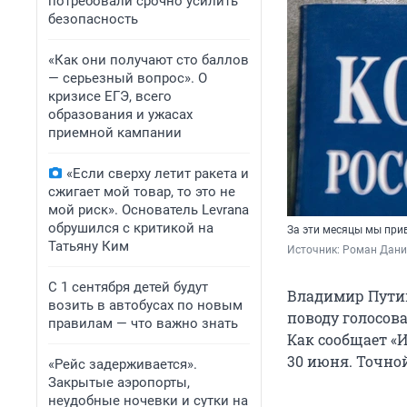
потребовали срочно усилить
безопасность
«Как они получают сто баллов
— серьезный вопрос». О
кризисе ЕГЭ, всего
образования и ужасах
приемной кампании
«Если сверху летит ракета и
сжигает мой товар, то это не
мой риск». Основатель Levrana
обрушился с критикой на
За эти месяцы мы при
Татьяну Ким
Источник: 
Роман Данил
С 1 сентября детей будут
Владимир Путин
возить в автобусах по новым
поводу голосов
правилам — что важно знать
Как сообщает «
30 июня. Точной
«Рейс задерживается».
Закрытые аэропорты,
неудобные ночевки и сутки на