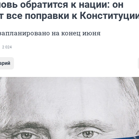
овь обратится к нации: он
т все поправки к Конституци
запланировано на конец июня
2 024
арий