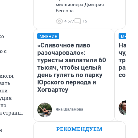
миллионера Дмитрия
Беглова
4 577
15
ко
МНЕНИЕ
МНЕНИ
«Сливочное пиво
Насле
ю с
разочаровало»:
чудом
туристы заплатили 60
транс
тысяч, чтобы целый
разне
день гулять по парку
совет
 июля,
Юрского периода и
вать
Хогвартсу
вки
туция
 на
Яна Шаламова
а страны.
РЕКОМЕНДУЕМ
и