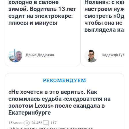
холодно в салоне
Нолана»: с как
зимой. Водитель 13 лет
настроем нужн
ездит на электрокаре:
смотреть «Оди
плюсы и минусы
чтобы она не
выглядела как
Денис Дедюхин
Надежда Губар
РЕКОМЕНДУЕМ
«Не хочется в это верить». Как
сложилась судьба «следователя на
золотом Lexus» после скандала в
Екатеринбурге
15 часов
24 456
117