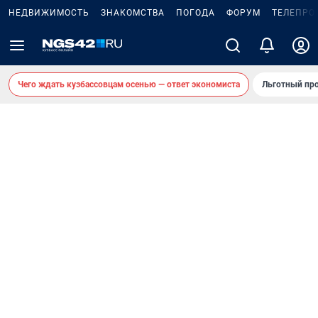
НЕДВИЖИМОСТЬ
ЗНАКОМСТВА
ПОГОДА
ФОРУМ
ТЕЛЕПРО
Чего ждать кузбассовцам осенью — ответ экономиста
Льготный про