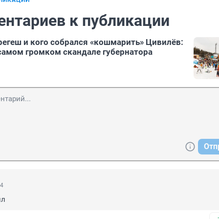
БЛИКАЦИИ
ентариев к публикации
регеш и кого собрался «кошмарить» Цивилёв:
самом громком скандале губернатора
Отп
54
ил