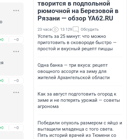
творится в подпольной
рюмочной на Березовой в
Рязани — обзор YA62.RU
о 
23 часа
13 129
Обсудить
Успеть за 25 минут: что можно
+0
–0
приготовить в сковороде быстро —
простой и вкусный рецепт пиццы
я 
Одна банка — три вкуса: рецепт
овощного ассорти на зиму для
жителей Архангельской области
+0
–0
Как за август подготовить огород к
зиме и не потерять урожай — советы
агронома
Победили опухоль размером с яйцо и
+0
–0
вытащили младенца с того света.
Пять историй врачей из Тюмени со