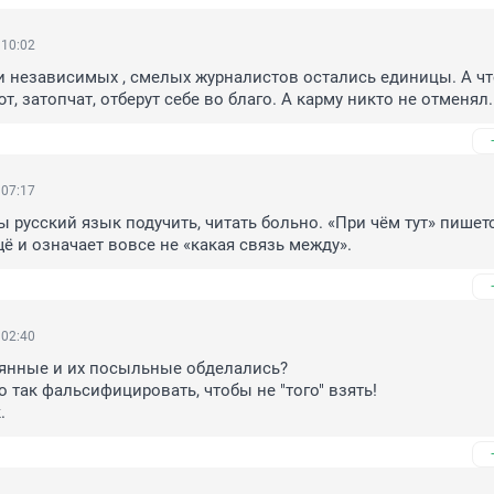
 10:02
 независимых , смелых журналистов остались единицы. А чт
т, затопчат, отберут себе во благо. А карму никто не отменял.
 07:17
ы русский язык подучить, читать больно. «При чём тут» пишетс
щё и означает вовсе не «какая связь между».
 02:40
янные и их посыльные обделались? 

 так фальсифицировать, чтобы не "того" взять!

.