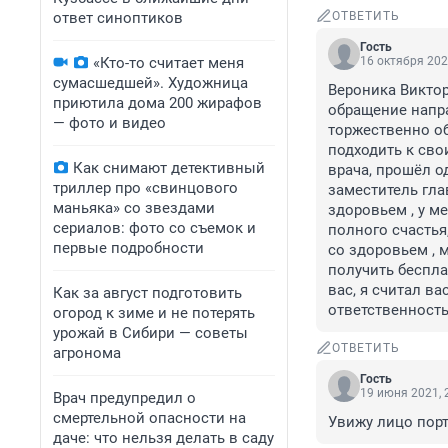
ответ синоптиков
ОТВЕТИТЬ
Гость
«Кто-то считает меня
16 октября 202
сумасшедшей». Художница
Вероника Виктор
приютила дома 200 жирафов
обращение напра
— фото и видео
торжественно об
подходить к сво
Как снимают детективный
врача, прошёл о
триллер про «свинцового
заместитель гла
маньяка» со звездами
здоровьем , у м
сериалов: фото со съемок и
полного счастья
первые подробности
со здоровьем , 
получить беспл
вас, я считал в
Как за август подготовить
ответственност
огород к зиме и не потерять
урожай в Сибири — советы
ОТВЕТИТЬ
агронома
Гость
19 июня 2021, 
Врач предупредил о
смертельной опасности на
Увижу лицо порт
даче: что нельзя делать в саду