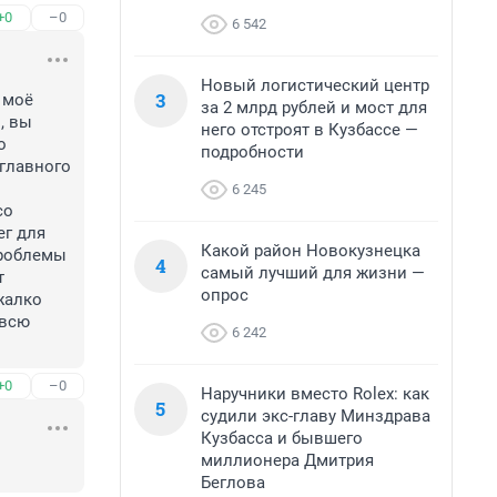
+0
–0
6 542
Новый логистический центр
3
моё 
за 2 млрд рублей и мост для
 вы 
него отстроят в Кузбассе —
 
подробности
лавного 
6 245
о 
г для 
Какой район Новокузнецка
роблемы 
4
самый лучший для жизни —
 
опрос
алко 
всю 
6 242
+0
–0
Наручники вместо Rolex: как
5
судили экс-главу Минздрава
Кузбасса и бывшего
миллионера Дмитрия
Беглова