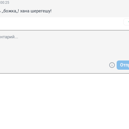
 00:25
,,божка,,! хана шерегешу!
Отп