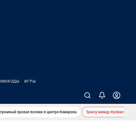
ОМОКОДЫ
ИГРЫ
громный провал возник в центре Кемерова
Трассу между Кузбассом и 