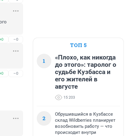
го 
+0
–0
ТОП 5
«Плохо, как никогда
1
до этого»: таролог о
судьбе Кузбасса и
+0
–0
его жителей в
августе
15 203
Обрушившийся в Кузбассе
2
склад Wildberries планирует
возобновить работу — что
происходит внутри