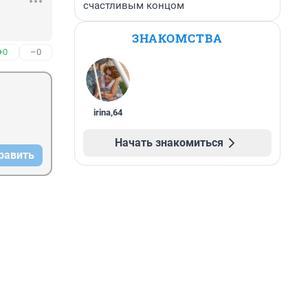
счастливым концом
ЗНАКОМСТВА
+0
–0
irina
,
64
Начать знакомиться
равить