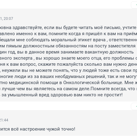
1, 20:07
овна здравствуйте, если вы будете читать моё письмо, учтите 
влено именно к вам, помните когда я пришёл к вам на приём,
ещали мне соблюдать моральный этикет врача , ответственно
им пямым должностным обязанностям на посту заместителя г
дин год, вы в данное время занимаете вакантную должность 
вного эксперта , вы хорошо знаете моего отца, его проблемы с
еня к вам вопрос, скажите пожалуйста сколько вам нужно дене
, неужели вы не можете понять, что у людей тоже есть свои п
многие люди из за ваших необдуманых решений, так и не могут
атно медицинской помощи в Онкологической больнице. Мне ж
ас лучше чем вы являетесь на самом деле.Помните всегда, что 
ь за умышленный вред здоровью вам никто не простит!
21:44
ится всё настроение чужой точно!