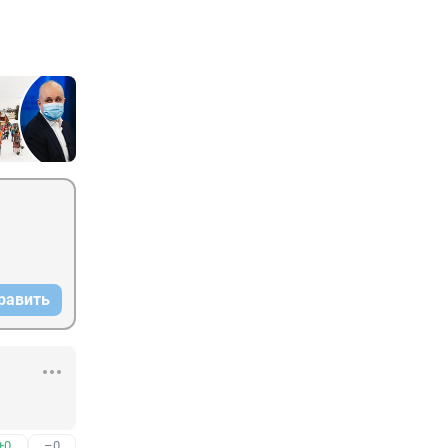
равить
+0
–0