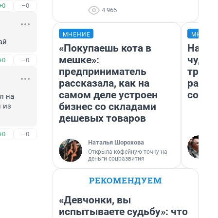
+0
–0
4 965
МНЕНИЕ
МНЕНИ
ай
«Покупаешь кота в
Насле
мешке»:
чудом
+0
–0
предприниматель
транс
рассказала, как на
разне
самом деле устроен
совет
 на 
бизнес со складами
из 
дешевых товаров
+0
–0
Наталья Шорохова
Открыла кофейную точку на
деньги соцразвития
РЕКОМЕНДУЕМ
«Девчонки, вы
испытываете судьбу»: что