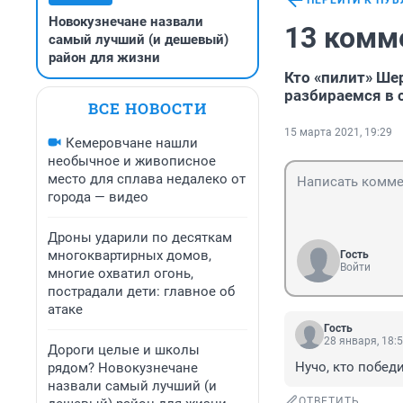
ПЕРЕЙТИ К ПУ
Новокузнечане назвали
13 комм
самый лучший (и дешевый)
район для жизни
Кто «пилит» Ше
разбираемся в 
ВСЕ НОВОСТИ
15 марта 2021, 19:29
Кемеровчане нашли
необычное и живописное
место для сплава недалеко от
города — видео
Дроны ударили по десяткам
многоквартирных домов,
Гость
Войти
многие охватил огонь,
пострадали дети: главное об
атаке
Гость
28 января, 18:
Дороги целые и школы
Нучо, кто побед
рядом? Новокузнечане
назвали самый лучший (и
ОТВЕТИТЬ