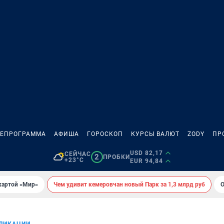
ЛЕПРОГРАММА
АФИША
ГОРОСКОП
КУРСЫ ВАЛЮТ
ZODY
ПР
USD 82,17
СЕЙЧАС
2
ПРОБКИ
+23°C
EUR 94,84
картой «Мир»
Чем удивит кемеровчан новый Парк за 1,3 млрд руб
О