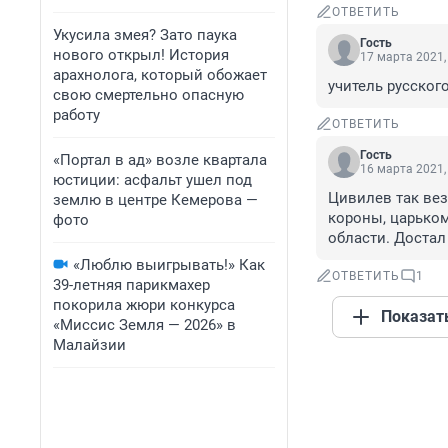
ОТВЕТИТЬ
Укусила змея? Зато паука
Гость
нового открыл! История
17 марта 2021,
арахнолога, который обожает
учитель русског
свою смертельно опасную
работу
ОТВЕТИТЬ
Гость
«Портал в ад» возле квартала
16 марта 2021,
юстиции: асфальт ушел под
Цивилев так вез
землю в центре Кемерова —
короны, царьком
фото
области. Достал 
«Люблю выигрывать!» Как
ОТВЕТИТЬ
1
39-летняя парикмахер
покорила жюри конкурса
Показат
«Миссис Земля — 2026» в
Малайзии