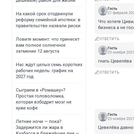
дешевый) район для жизни
Гость
21 февраля 202
На какой срок отодвинули
реформу семейной ипотеки: в
Что хотите Циви
правительстве назвали риски
бизнеса а не го
Ловите момент: что принесет
ОТВЕТИТЬ
вам полное солнечное
Гость
затмение 12 августа
25 ноября 2021
гнать Цевелёва
Нас ждут целых семь коротких
рабочих недель: график на
ОТВЕТИТЬ
2027 год
Сыграем в «Ромашку»?
Простая головоломка,
которая взбодрит мозг не
хуже кофе
Гость
25 ноября 2021
Летние ночи — пока?
Задержится ли жара в
Цевелёва давно 
Кузбассе в ближайшие дни —