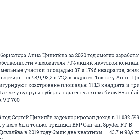
убернатора Анна Цивилёва за 2020 год смогла заработат
 собственности у держателя 70% акций якутской компа
земельные участки площадью 37 и 1796 квадратов, жил
 квартиры на 98,9, 98,2 и 72,2 квадрата. Также у Анны 
игурируют хозстроение площадью 113,3 квадрата и тр
Также у супруги губернатора есть автомобиль Hyundai
 VT 700.
9 год Сергей Цивилёв задекларировал доход в 11 032 599
 у него был только трицикл BRP Can-am Spyder RT. В
ивилёва в 2019 году были две квартиры — 43,7 и 98,9 