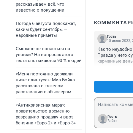
рассказываем всё, что
известно о покушении
КОММЕНТАР
Погода 6 августа подскажет,
каким будет сентябрь, —
народные приметы
Гость
15 июня 2022, 
Сможете не попасться на
Как то неудобно
уловки? На вопросах этого
Правда у него су
теста спотыкаются 90 % людей
карманные день
«Меня постоянно держали
ниже плинтуса»: Миа Бойка
рассказала о тяжелом
расставании с абьюзером
«Антикризисная мера»:
правительство временно
разрешило продажу и ввоз
Гость
Войти
бензина «Евро-2» и «Евро-3»