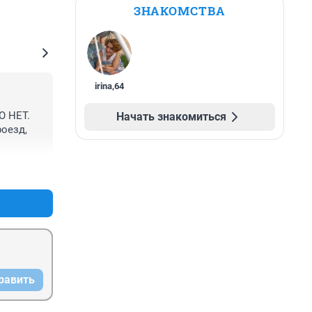
ЗНАКОМСТВА
irina
,
64
 НЕТ. 
Начать знакомиться
оезд, 
+0
–0
равить