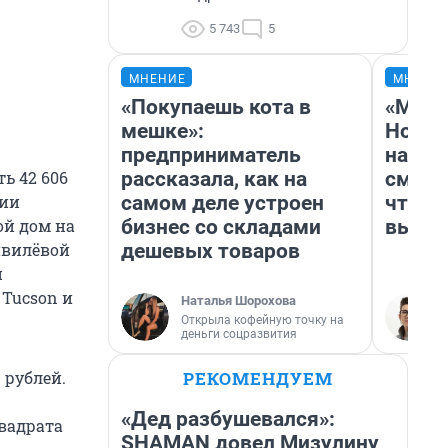
5 743
5
МНЕНИЕ
МНЕНИ
«Покупаешь кота в
«Мы в
мешке»:
Нолан
предприниматель
настр
рассказала, как на
смотр
ь 42 606
самом деле устроен
чтобы
нии
бизнес со складами
выгля
ой дом на
дешевых товаров
Цивилёвой
и
 Tucson и
Наталья Шорохова
Открыла кофейную точку на
деньги соцразвития
РЕКОМЕНДУЕМ
 рублей.
«Дед разбушевался»:
квадрата
SHAMAN довел Мизулину