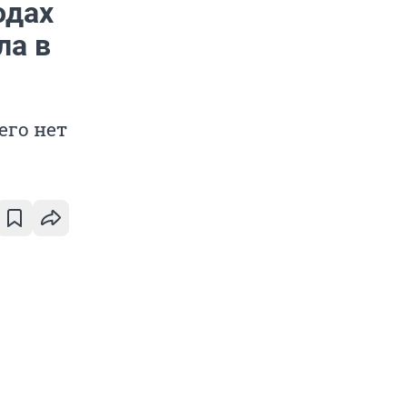
одах
ла в
его нет