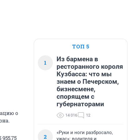
ТОП 5
Из бармена в
1
ресторанного короля
Кузбасса: что мы
знаем о Печерском,
бизнесмене,
спорящем с
губернаторами
рацию о
14 016
12
она.
«Руки и ноги разбросало,
2
 955,75
ужас»: водителя и