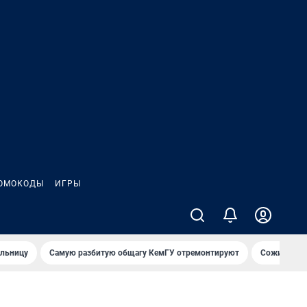
ОМОКОДЫ
ИГРЫ
ольницу
Самую разбитую общагу КемГУ отремонтируют
Сожительни