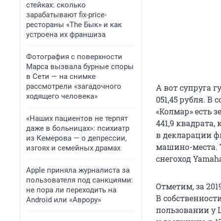
стейках: сколько
зарабатывают fix-price-
рестораны «The Бык» и как
устроена их франшиза
Фотография с поверхности
Марса вызвала бурные споры
в Сети — на снимке
рассмотрели «загадочного
А вот супруга г
ходящего человека»
051,45 рубля. В
«Колмар» есть 
«Наших пациентов не терпят
441,9 квадрата,
даже в больницах»: психиатр
в декларации ф
из Кемерова — о депрессии,
машино-места. 
изгоях и семейных драмах
снегоход Yamaha
Apple приняла журналиста за
пользователя под санкциями:
Отметим, за 201
не пора ли переходить на
В собственности
Android или «Аврору»
пользовании у Ц