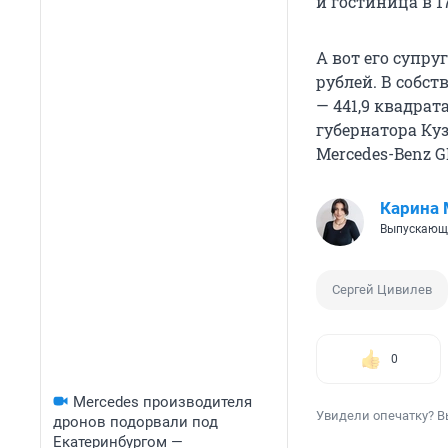
и гостиница в 1
А вот его супру
рублей. В собст
— 441,9 квадрата
губернатора Куз
Mercedes-Benz G
Карина
Выпускающ
Сергей Цивилев
0
Mercedes производителя
Увидели опечатку? В
дронов подорвали под
Екатеринбургом —