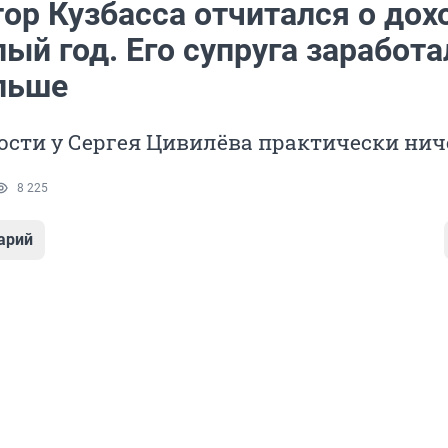
ор Кузбасса отчитался о дох
ый год. Его супруга заработа
ольше
ости у Сергея Цивилёва практически нич
8 225
арий