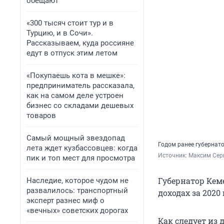
обещают
«300 тысяч стоит тур и в
Турцию, и в Сочи».
Рассказываем, куда россияне
едут в отпуск этим летом
«Покупаешь кота в мешке»:
предприниматель рассказала,
как на самом деле устроен
бизнес со складами дешевых
товаров
Самый мощный звездопад
Годом ранее губернат
лета ждет кузбассовцев: когда
Источник: 
Максим Сер
пик и топ мест для просмотра
Губернатор Кем
Наследие, которое чудом не
развалилось: транспортный
доходах за 2020
эксперт разнес миф о
«вечных» советских дорогах
Как следует из 