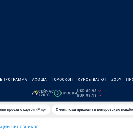
ЛЕПРОГРАММА
АФИША
ГОРОСКОП
КУРСЫ ВАЛЮТ
ZODY
ПР
USD 80,93
СЕЙЧАС
3
ПРОБКИ
+20°C
EUR 93,19
ный проезд с картой «Мир»
С чем люди приходят в кемеровскую психб
АЦИИ ЧИНОВНИКОВ