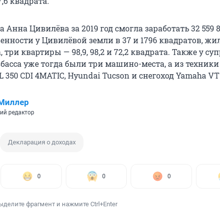
7,6 квадрата.
га Анна Цивилёва за 2019 год смогла заработать 32 559 
венности у Цивилёвой земли в 37 и 1796 квадратов, жи
, три квартиры — 98,9, 98,2 и 72,2 квадрата. Также у су
басса уже тогда были три машино-места, а из техники
L 350 CDI 4MATIC, Hyundai Tucson и снегоход Yamaha VT
 Миллер
ий редактор
Декларация о доходах
0
0
0
ыделите фрагмент и нажмите Ctrl+Enter