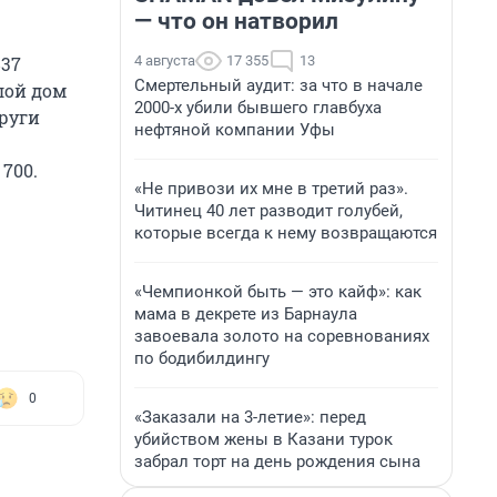
— что он натворил
4 августа
17 355
13
837
Смертельный аудит: за что в начале
лой дом
2000-х убили бывшего главбуха
пруги
нефтяной компании Уфы
 700.
«Не привози их мне в третий раз».
Читинец 40 лет разводит голубей,
которые всегда к нему возвращаются
«Чемпионкой быть — это кайф»: как
мама в декрете из Барнаула
завоевала золото на соревнованиях
по бодибилдингу
0
«Заказали на 3-летие»: перед
убийством жены в Казани турок
забрал торт на день рождения сына