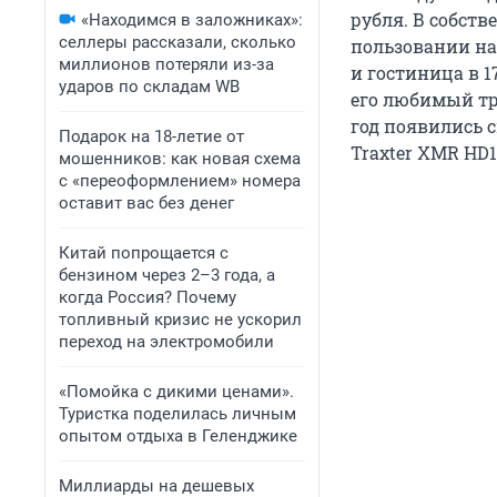
рубля. В собств
«Находимся в заложниках»:
селлеры рассказали, сколько
пользовании на
миллионов потеряли из-за
и гостиница в 1
ударов по складам WB
его любимый тр
год появились 
Подарок на 18-летие от
Traxter XMR HD1
мошенников: как новая схема
с «переоформлением» номера
оставит вас без денег
Китай попрощается с
бензином через 2–3 года, а
когда Россия? Почему
топливный кризис не ускорил
переход на электромобили
«Помойка с дикими ценами».
Туристка поделилась личным
опытом отдыха в Геленджике
Миллиарды на дешевых