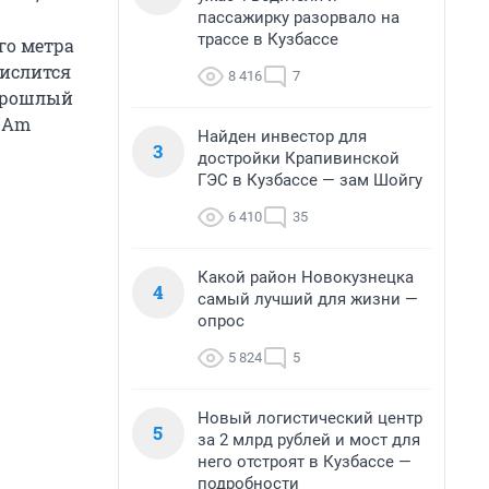
пассажирку разорвало на
трассе в Кузбассе
го метра
числится
8 416
7
 прошлый
n-Am
Найден инвестор для
3
достройки Крапивинской
ГЭС в Кузбассе — зам Шойгу
6 410
35
Какой район Новокузнецка
4
самый лучший для жизни —
опрос
5 824
5
Новый логистический центр
5
за 2 млрд рублей и мост для
него отстроят в Кузбассе —
подробности