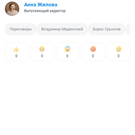
Анна Жилова
Выпускающий редактор
Переговоры
Владимир Мединский
Борис Грызлов
Ле
0
0
0
0
0