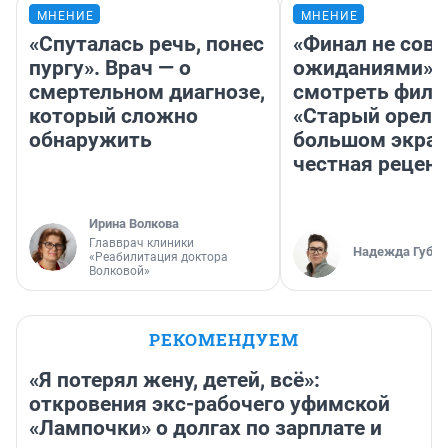
МНЕНИЕ
МНЕНИЕ
«Спуталась речь, понес
«Финал не совп
пургу». Врач — о
ожиданиями»: 
смертельном диагнозе,
смотреть фил
который сложно
«Старый орел» 
обнаружить
большом экран
честная рецен
Ирина Волкова
Главврач клиники
Надежда Губар
«Реабилитация доктора
Волковой»
РЕКОМЕНДУЕМ
«Я потерял жену, детей, всё»:
откровения экс-рабочего уфимской
«Лампочки» о долгах по зарплате и