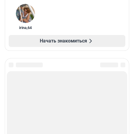
irina
,
64
Начать знакомиться