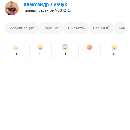
Александр Левчук
Главный редактор NGS42.RU
Мобилизация
Ранение
Выплата
Военный
Компе
0
0
0
0
0