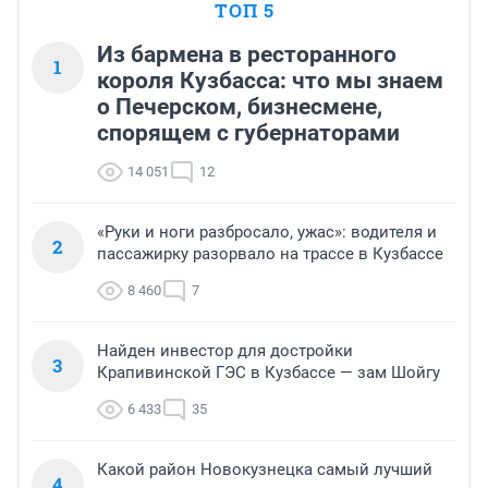
ТОП 5
Из бармена в ресторанного
1
короля Кузбасса: что мы знаем
о Печерском, бизнесмене,
спорящем с губернаторами
14 051
12
«Руки и ноги разбросало, ужас»: водителя и
2
пассажирку разорвало на трассе в Кузбассе
8 460
7
Найден инвестор для достройки
3
Крапивинской ГЭС в Кузбассе — зам Шойгу
6 433
35
Какой район Новокузнецка самый лучший
4