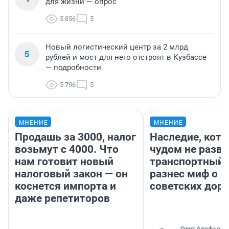
для жизни — опрос
5 856
5
Новый логистический центр за 2 млрд
5
рублей и мост для него отстроят в Кузбассе
— подробности
5 796
5
МНЕНИЕ
МНЕНИЕ
Продашь за 3000, налог
Наследие, кото
возьмут с 4000. Что
чудом не разва
нам готовит новый
транспортный 
налоговый закон — он
разнес миф о 
коснется импорта и
советских доро
даже репетиторов
Олег Арефьев