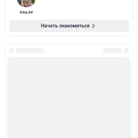
irina
,
64
Начать знакомиться