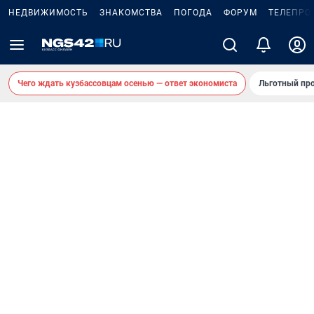
НЕДВИЖИМОСТЬ
ЗНАКОМСТВА
ПОГОДА
ФОРУМ
ТЕЛЕПРО
Чего ждать кузбассовцам осенью — ответ экономиста
Льготный про