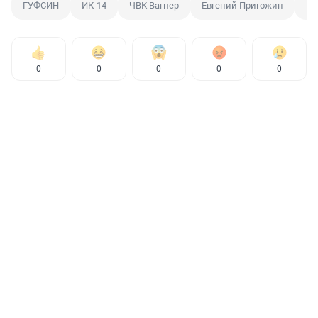
ГУФСИН
ИК-14
ЧВК Вагнер
Евгений Пригожин
Ве
0
0
0
0
0