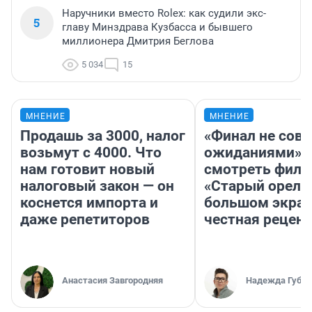
Наручники вместо Rolex: как судили экс-
5
главу Минздрава Кузбасса и бывшего
миллионера Дмитрия Беглова
5 034
15
МНЕНИЕ
МНЕНИЕ
Продашь за 3000, налог
«Финал не совп
возьмут с 4000. Что
ожиданиями»: 
нам готовит новый
смотреть фил
налоговый закон — он
«Старый орел» 
коснется импорта и
большом экран
даже репетиторов
честная рецен
Анастасия Завгородняя
Надежда Губар