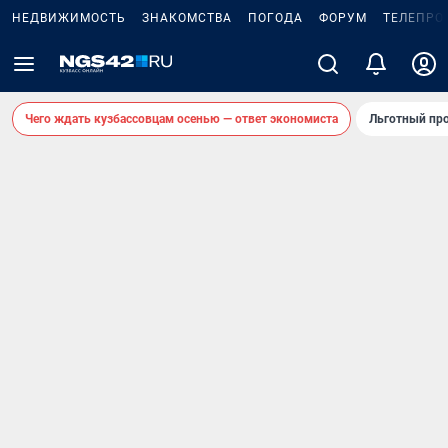
НЕДВИЖИМОСТЬ
ЗНАКОМСТВА
ПОГОДА
ФОРУМ
ТЕЛЕПРО
Чего ждать кузбассовцам осенью — ответ экономиста
Льготный про