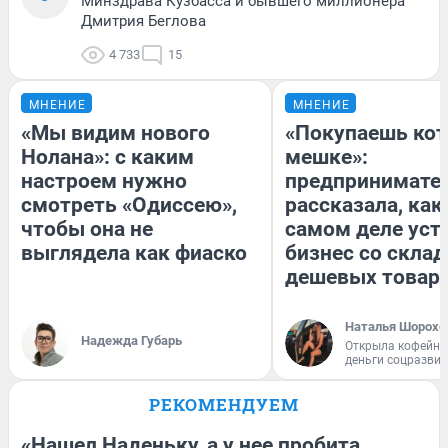
Минздрава Кузбасса и бывшего миллионера
Дмитрия Беглова
4 733
15
МНЕНИЕ
МНЕНИЕ
«Мы видим нового
«Покупаешь кот
Нолана»: с каким
мешке»:
настроем нужно
предпринимате
смотреть «Одиссею»,
рассказала, как
чтобы она не
самом деле уст
выглядела как фиаско
бизнес со скла
дешевых товар
Наталья Шорохо
Надежда Губарь
Открыла кофейну
деньги соцразви
РЕКОМЕНДУЕМ
«Нашел Наденьку, а у нее пробита