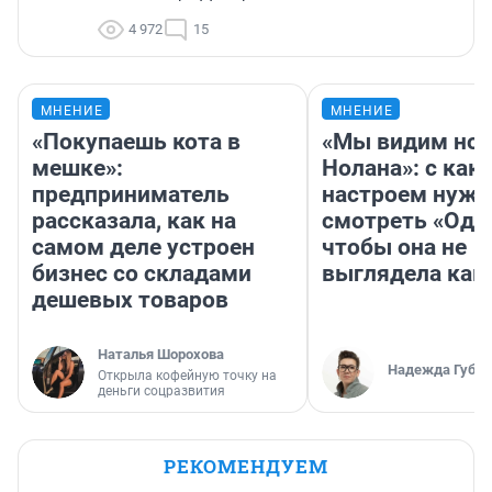
4 972
15
МНЕНИЕ
МНЕНИЕ
«Покупаешь кота в
«Мы видим нов
мешке»:
Нолана»: с как
предприниматель
настроем нужн
рассказала, как на
смотреть «Оди
самом деле устроен
чтобы она не
бизнес со складами
выглядела как
дешевых товаров
Наталья Шорохова
Надежда Губар
Открыла кофейную точку на
деньги соцразвития
РЕКОМЕНДУЕМ