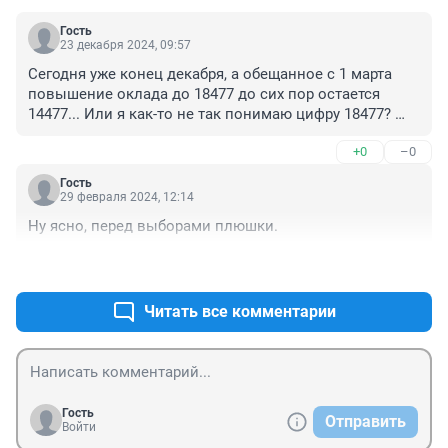
Гость
23 декабря 2024, 09:57
Сегодня уже конец декабря, а обещанное с 1 марта 
повышение оклада до 18477 до сих пор остается 
14477... Или я как-то не так понимаю цифру 18477? 
Это при том, что оклад педагога за ставку в любом 
+0
–0
случае остается ниже МРОТ. Но ведь даже 
всенародно озвученное очень отличается от 
Гость
реальной суммы в квитке. Как такое может быть?
29 февраля 2024, 12:14
Ну ясно, перед выборами плюшки.
+0
–0
Читать все комментарии
Гость
Отправить
Войти