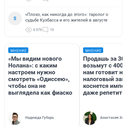
«Плохо, как никогда до этого»: таролог о
5
судьбе Кузбасса и его жителей в августе
6 076
10
МНЕНИЕ
МНЕНИЕ
«Мы видим нового
Продашь за 300
Нолана»: с каким
возьмут с 4000
настроем нужно
нам готовит н
смотреть «Одиссею»,
налоговый зако
чтобы она не
коснется импор
выглядела как фиаско
даже репетито
Надежда Губарь
Анастасия Зав