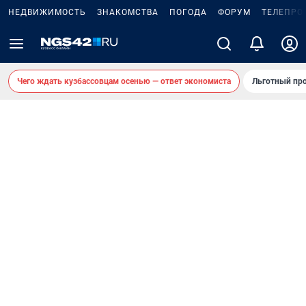
НЕДВИЖИМОСТЬ
ЗНАКОМСТВА
ПОГОДА
ФОРУМ
ТЕЛЕПРО
Чего ждать кузбассовцам осенью — ответ экономиста
Льготный про