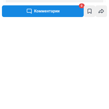
0
Комментарии
Написать комментарий