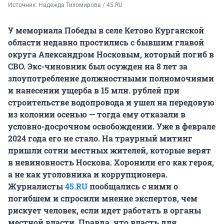
Источник: 
Надежда Тихомирова / 45.RU
У мемориала Победы в селе Кетово Курганской
области недавно простились с бывшим главой
округа Александром Носковым, который погиб в
СВО. Экс-чиновник был осужден на 8 лет за
злоупотребление должностными полномочиями
и нанесении ущерба в 15 млн. рублей при
строительстве водопровода и ушел на передовую
из колонии осенью — тогда ему отказали в
условно-досрочном освобождении. Уже в феврале
2024 года его не стало. На траурный митинг
пришли сотни местных жителей, которые верят
в невиновность Носкова. Хоронили его как героя,
а не как уголовника и коррупционера.
Журналисты
45.RU
пообщались с ними о
погибшем и спросили мнение экспертов, чем
рискует человек, если идет работать в органы
местной власти. Правда, что власть для