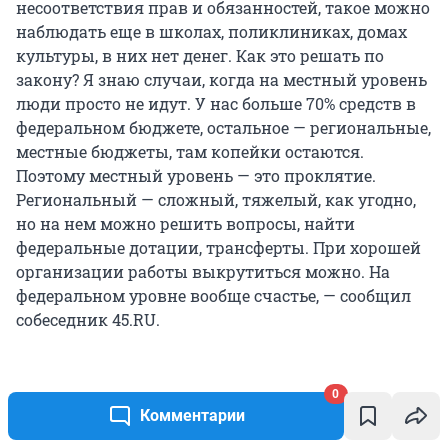
несоответствия прав и обязанностей, такое можно
наблюдать еще в школах, поликлиниках, домах
культуры, в них нет денег. Как это решать по
закону? Я знаю случаи, когда на местный уровень
люди просто не идут. У нас больше 70% средств в
федеральном бюджете, остальное — региональные,
местные бюджеты, там копейки остаются.
Поэтому местный уровень — это проклятие.
Региональный — сложный, тяжелый, как угодно,
но на нем можно решить вопросы, найти
федеральные дотации, трансферты. При хорошей
организации работы выкрутиться можно. На
федеральном уровне вообще счастье, — сообщил
собеседник 45.RU.
0
По мнению Журавлева, чтобы работать на
Комментарии
управленческих должностях местного уровня,