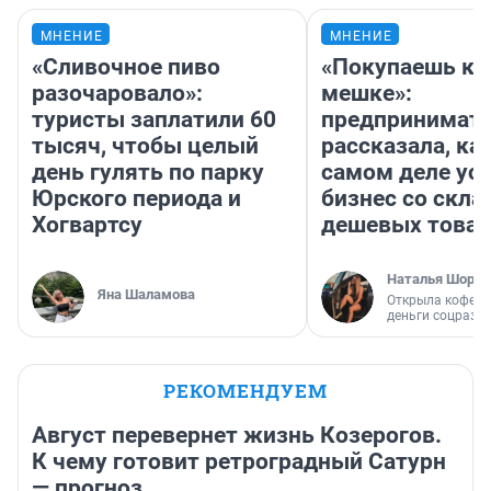
МНЕНИЕ
МНЕНИЕ
«Сливочное пиво
«Покупаешь ко
разочаровало»:
мешке»:
туристы заплатили 60
предпринимат
тысяч, чтобы целый
рассказала, как
день гулять по парку
самом деле ус
Юрского периода и
бизнес со скл
Хогвартсу
дешевых това
Наталья Шорох
Яна Шаламова
Открыла кофейн
деньги соцразв
РЕКОМЕНДУЕМ
Август перевернет жизнь Козерогов.
К чему готовит ретроградный Сатурн
— прогноз