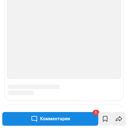
Реклама на сайте
Прайс-лист
О компании
Наши награды
Наши вакансии
Техподдержка
Предвыборная агитация
Все города сети
1
Комментарии
Мобильное приложение