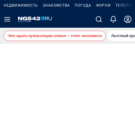
НЕДВИЖИМОСТЬ
ЗНАКОМСТВА
ПОГОДА
ФОРУМ
ТЕЛЕПРО
Чего ждать кузбассовцам осенью — ответ экономиста
Льготный про